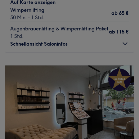
Auf Karte anzeigen
Wimpernlifting
ab
65 €
50 Min. - 1 Std.
Augenbrauenlifting & Wimpernlifting Paket
ab
115 €
1 Std.
Schnellansicht Saloninfos
Montag
10:00
–
20:00
Dienstag
10:00
–
20:00
Mittwoch
10:00
–
20:00
Donnerstag
10:00
–
20:00
Freitag
10:00
–
20:00
Samstag
10:00
–
20:00
Sonntag
Geschlossen
Willkommen bei Liz Beauty im Forum Schwanthaler Höhe
– deine luxuriöse Beauty-Oase in München. Der Salon
vereint familiäre Herzlichkeit mit exklusivem Ambiente –