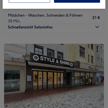
Kinder - Waschen & Schneiden
18 €
30 Min.
Mädchen - Waschen, Schneiden & Föhnen
21 €
35 Min.
Schnellansicht Saloninfos
Montag
09:00
–
18:00
Dienstag
09:00
–
18:00
Mittwoch
09:00
–
18:00
Donnerstag
09:00
–
18:00
Freitag
09:00
–
18:00
Samstag
09:00
–
18:00
Sonntag
Geschlossen
Fehlt deinem Haar der passende Schnitt oder ein tolles
Styling? Kein Problem! Bei Soft Hair Harburg in der
Seevepassage 2 in Hamburg bist du bestens aufgehoben.
Das einzige, was du brauchst, ist ein Termin. Den buchst