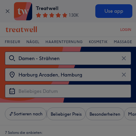
Treatwell
Use app
130K
LOGIN
FRISEUR
NÄGEL
HAARENTFERNUNG
KOSMETIK
MASSAGE
Sortieren nach
Beliebiger Preis
Besonderheiten
Mar
7 Salons die anbieten: