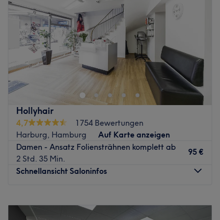
Freitag
09:30
–
18:30
Zurück zur Salonansicht
Samstag
09:00
–
13:00
Sonntag
Geschlossen
Der mit Bedacht gewählte Name Frisur-Kultur hat
Andreas Schmuhl in Hamburg-Harburg in weit mehr als
zehn Jahren Tätigkeit ausgezeichnet und sich immer
wieder verifiziert. Denn Kultur bedeutet bei Andreas
Kultivierung, Kult und Kunst – das alles im besten Sinne
Hollyhair
von gesunden, samtig strahlenden, vollen und traumhaft
4,7
1754 Bewertungen
schönen Haaren. Dem Meister kann man vertrauen. Seine
Harburg, Hamburg
Auf Karte anzeigen
Menschenkenntnis ist ebenso vorbildhaft ausgebildet wie
Damen - Ansatz Foliensträhnen komplett ab
sein Blick für Haarsubstanz, Typen und deren richtige
95 €
2 Std. 35 Min.
Ausstrahlung.
Schnellansicht Saloninfos
Mit grandiosen, akkuraten Schnitten kürzt Andreas das,
was weg soll, damit die Frisur modisch, leicht zu stylen
Montag
09:00
–
18:30
und sympathisch in der heimischen Pflege bleibt. Und das
Dienstag
09:00
–
18:30
für etliche Wochen nach dem Besuch bei ihm. Mit den