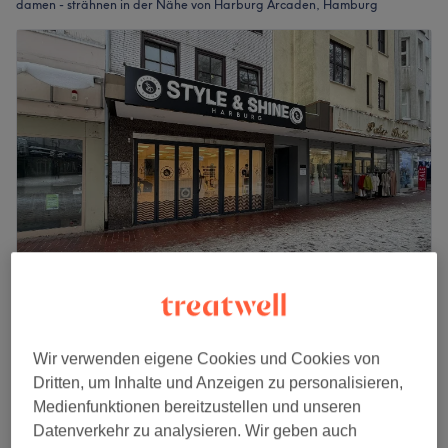
damen - strähnen in der Nähe von Harburg Arcaden, Hamburg
Style & Shine Harburg Beauty-Center
4,7
165 Bewertungen
Wir verwenden eigene Cookies und Cookies von
Harburg, Hamburg
Auf Karte anzeigen
Dritten, um Inhalte und Anzeigen zu personalisieren,
Damen - Neu- Babylights
ab
90 €
Medienfunktionen bereitzustellen und unseren
1 Std. 40 Min. - 2 Std.
Datenverkehr zu analysieren. Wir geben auch