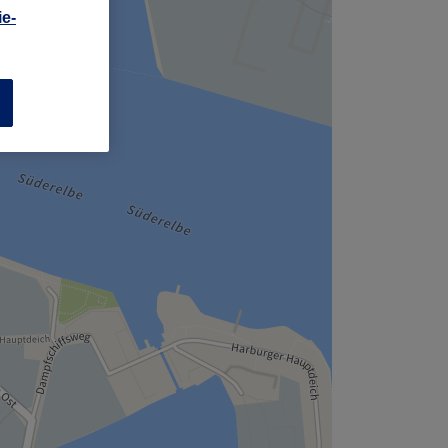
,
e-
n