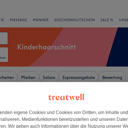
IK
MASSAGE
MÄNNER
GESCHENKGUTSCHEIN
SALE %
UNS
Kinderhaarschnitt
atum
rheiten
Marken
Salons
Expressangebote
Bewertung
den, Hamburg
enden eigene Cookies und Cookies von Dritten, um Inhalte un
+
 Shine Harburg
nalisieren, Medienfunktionen bereitzustellen und unseren Date
-Center
−
ren. Wir geben auch Informationen über die Nutzung unserer W