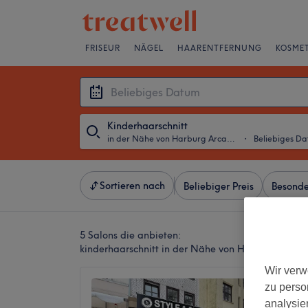
FRISEUR
NÄGEL
HAARENTFERNUNG
KOSMET
Kinderhaarschnitt
in der Nähe von Harburg Arcaden, Hamburg
・
Beliebiges D
Sortieren nach
Beliebiger Preis
Besonde
5 Salons die anbieten:
kinderhaarschnitt in der Nähe von Harburg Arca
Wir verw
Style &
zu perso
Beauty
analysie