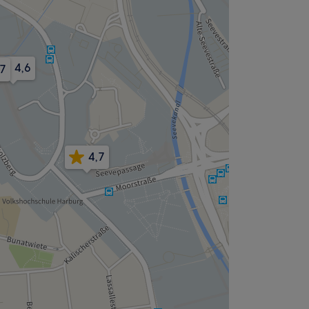
4,6
,7
4,7