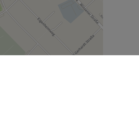
Leaflet
| ©
OpenStreetMap
contributors