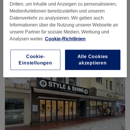
Dritten, um Inhalte und Anzeigen zu personalisieren,
Augenbrauen nachzupfen, Augenbrauen &
25 €
Medienfunktionen bereitzustellen und unseren
Wimpern färben
Datenverkehr zu analysieren. Wir geben auch
28 €
30 Min.
Informationen über die Nutzung unserer Webseite an
Haarentfernung mit Fadentechnik - Oberlippe
unsere Partner für soziale Medien, Werbung und
6 €
5 Min.
Analysen weiter.
Cookie-Richtlinien
Schnellansicht Saloninfos
Cookie-
Alle Cookies
Montag
Geschlossen
Einstellungen
akzeptieren
Dienstag
09:00
–
19:00
Mittwoch
09:00
–
19:00
Donnerstag
09:00
–
19:00
Freitag
09:00
–
19:00
Samstag
08:30
–
14:00
Sonntag
Geschlossen
Eine gute Behandlung ist das A&O eines gepflegten
Erscheinungsbildes. Diese bekommt man im Charisma