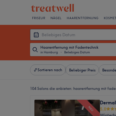
FRISEUR
NÄGEL
HAARENTFERNUNG
KOSMET
Haarentfernung mit Fadentechnik
in Hamburg
・
Beliebiges Datum
Sortieren nach
Beliebiger Preis
Besonde
104 Salons die anbieten:
haarentfernung mit fade
Dermal
NEU
5,0
Winterh