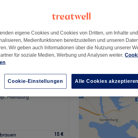
enden eigene Cookies und Cookies von Dritten, um Inhalte un
ab
10 €
nalisieren, Medienfunktionen bereitzustellen und unseren Date
ren. Wir geben auch Informationen über die Nutzung unserer W
artner für soziale Medien, Werbung und Analysen weiter.
Cooki
ien
n’s Corner
Cookie-Einstellungen
Alle Cookies akzeptiere
670 Bewertungen
oop, Hamburg
nst du dem Alltagsstress
15 €
nbrauen
nern lassen. Hier erwarten