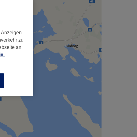
d Anzeigen
nverkehr zu
ebseite an
e-
n