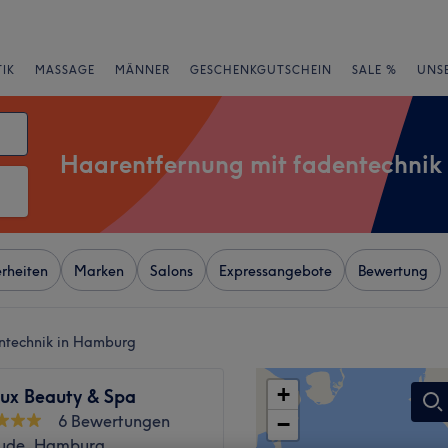
IK
MASSAGE
MÄNNER
GESCHENKGUTSCHEIN
SALE %
UNS
Haarentfernung mit fadentechnik
rheiten
Marken
Salons
Expressangebote
Bewertung
ntechnik in Hamburg
+
ux Beauty & Spa
6 Bewertungen
−
ude, Hamburg