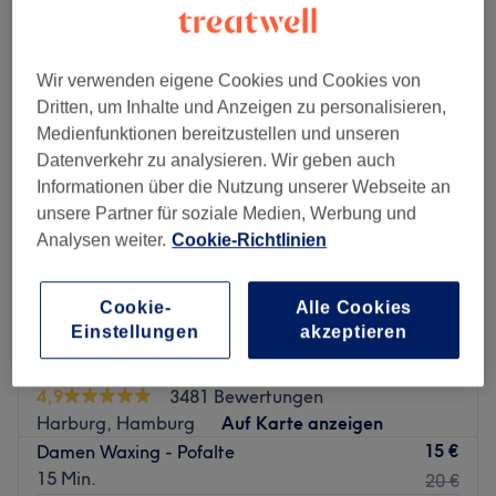
Montag
Geschlossen
Dienstag
09:00
–
19:00
Wir verwenden eigene Cookies und Cookies von
Mittwoch
09:00
–
19:00
Dritten, um Inhalte und Anzeigen zu personalisieren,
Donnerstag
09:00
–
19:00
Medienfunktionen bereitzustellen und unseren
Freitag
09:00
–
19:00
Datenverkehr zu analysieren. Wir geben auch
Samstag
08:30
–
14:00
Informationen über die Nutzung unserer Webseite an
Sonntag
Geschlossen
unsere Partner für soziale Medien, Werbung und
Analysen weiter.
Cookie-Richtlinien
Eine gute Behandlung ist das A&O eines gepflegten
Erscheinungsbildes. Diese bekommt man im Charisma
Beauty Salon direkt in Hamburg-Hausbruch. Hier kommt
Cookie-
Alle Cookies
man auf den Genuss erstklassiger
Einstellungen
akzeptieren
Gesichtsbehandlungen, gepflegter Nägel und vielem
Waxing Factory
mehr. Überzeuge dich am besten selbst und buche deinen
4,9
3481 Bewertungen
persönlichen Wunschtermin online und bequem über
Harburg, Hamburg
Auf Karte anzeigen
Treatwell.
15 €
Damen Waxing - Pofalte
Am Rehrstieg 16d hat Inhaberin Ebru einen Ort
15 Min.
20 €