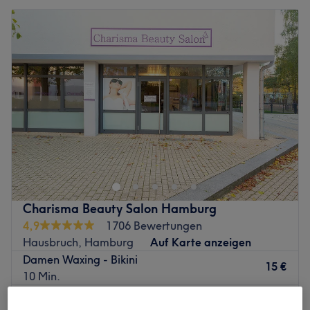
Charisma Beauty Salon Hamburg
4,9
1706 Bewertungen
Hausbruch, Hamburg
Auf Karte anzeigen
Damen Waxing - Bikini
15 €
10 Min.
Schnellansicht Saloninfos