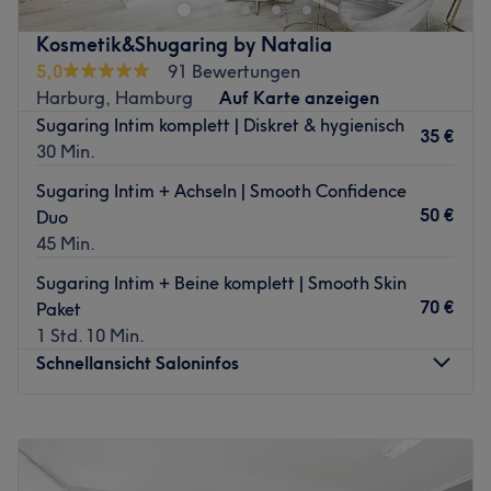
So hat das ständige, nervenaufreibende Rasieren auch
Kosmetik&Shugaring by Natalia
für dich ein Ende. Zudem bietet der Salon auch
5,0
91 Bewertungen
Massagen an, durch die du neue Energie tanken kannst.
Harburg, Hamburg
Auf Karte anzeigen
Worauf noch warten? Lehn' dich zurück und lasse dich
Sugaring Intim komplett | Diskret & hygienisch
von Kopf bis Fuß verwöhnen.
35 €
30 Min.
Zurück zur Salonansicht
Sugaring Intim + Achseln | Smooth Confidence
50 €
Duo
45 Min.
Sugaring Intim + Beine komplett | Smooth Skin
70 €
Paket
1 Std. 10 Min.
Schnellansicht Saloninfos
Montag
09:00
–
17:00
Dienstag
09:00
–
17:00
Mittwoch
Geschlossen