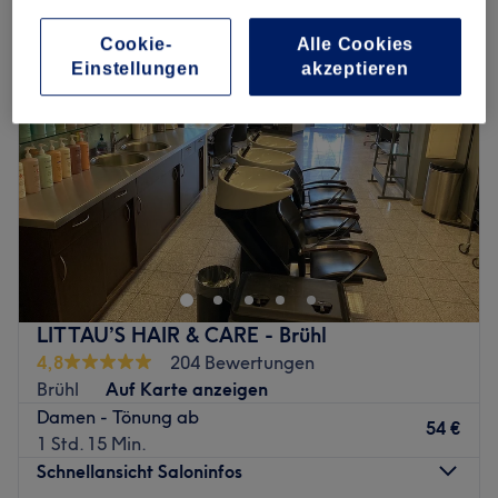
Cookie-
Alle Cookies
Einstellungen
akzeptieren
LITTAU’S HAIR & CARE - Brühl
4,8
204 Bewertungen
Brühl
Auf Karte anzeigen
Damen - Tönung ab
54 €
1 Std. 15 Min.
Schnellansicht Saloninfos