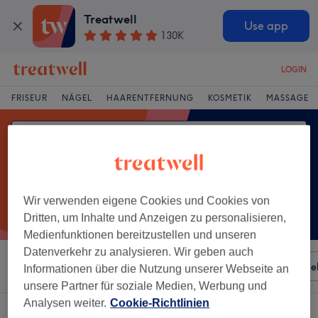
Treatwell
Use app
130K
LOGIN
FRISEUR
NÄGEL
HAARENTFERNUNG
KOSMETIK
MASSAGE
Wir verwenden eigene Cookies und Cookies von
Dritten, um Inhalte und Anzeigen zu personalisieren,
Medienfunktionen bereitzustellen und unseren
Datenverkehr zu analysieren. Wir geben auch
Sortieren nach
Besonderheiten
Salons
Expressange
Informationen über die Nutzung unserer Webseite an
unsere Partner für soziale Medien, Werbung und
Analysen weiter.
Cookie-Richtlinien
Ein Salon, der anbietet:
damen - tönung in Brühl