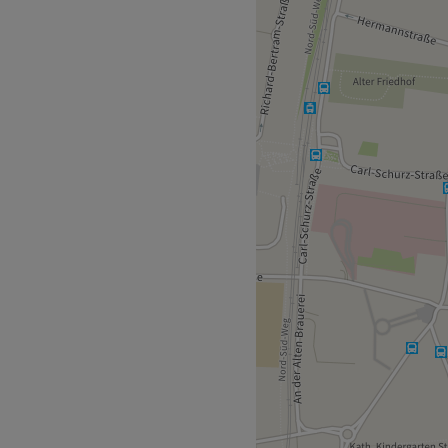
. Hier bekommst du
lossing, Dauerwelle und
ushaltestelle Brühl,
 einzigartig. Achtsam
recht zu werden. Mit einem
 ihrer Kunden widmen sie
gen Haarqualität und deiner
 Bedürfnisse mit jedem Termin
isch.
tyling.
kte, tierversuchsfrei.