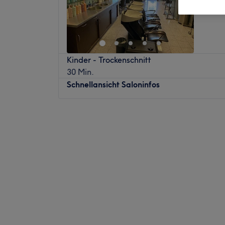
Brühl
Kinder - Trockenschnitt
30 Min.
Schnellansicht Saloninfos
Montag
09:00
–
20:00
Dienstag
09:00
–
20:00
Mittwoch
09:00
–
20:00
Donnerstag
09:00
–
20:00
Freitag
09:00
–
20:00
Samstag
09:00
–
15:00
Sonntag
Geschlossen
Einmal hier gewesen, willst du nie wieder
Haare lassen - Littau's Hair & Care in Brühl