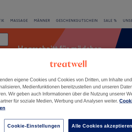
IK
MASSAGE
MÄNNER
GESCHENKGUTSCHEIN
SALE %
UNS
Haarschnitt für mädchen
enden eigene Cookies und Cookies von Dritten, um Inhalte un
rheiten
Salons
Expressangebote
Bewertung
nalisieren, Medienfunktionen bereitzustellen und unseren Date
ren. Wir geben auch Informationen über die Nutzung unserer W
n Brühl
artner für soziale Medien, Werbung und Analysen weiter.
Cooki
ien
+
’S HAIR & CARE -
−
Cookie-Einstellungen
Alle Cookies akzeptiere
204 Bewertungen