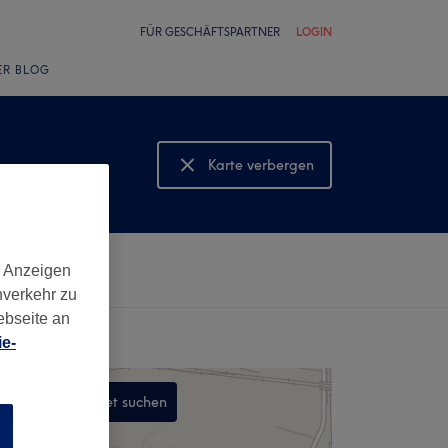
FÜR GESCHÄFTSPARTNER
LOGIN
ER BLOG
Karte verbergen
Karte anzeigen
d Anzeigen
nverkehr zu
ebseite an
e-
In diesem Gebiet suchen
n
,