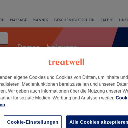
IK
MASSAGE
MÄNNER
GESCHENKGUTSCHEIN
SALE %
UNS
Damen - balayage
enden eigene Cookies und Cookies von Dritten, um Inhalte un
Expressangebote
Bewertung
nalisieren, Medienfunktionen bereitzustellen und unseren Date
ren. Wir geben auch Informationen über die Nutzung unserer W
l
artner für soziale Medien, Werbung und Analysen weiter.
Cooki
ien
+
’S HAIR & CARE -
−
Cookie-Einstellungen
Alle Cookies akzeptiere
204 Bewertungen