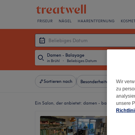
FRISEUR
NÄGEL
HAARENTFERNUNG
KOSMET
Damen - Balayage
in Brühl
・
Beliebiges Datum
Sortieren nach
Wir verw
Besonderheiten
Salons
zu perso
analysie
Ein Salon, der anbietet:
damen - balayage in Brüh
unsere P
Richtlin
LITTAU
Brühl
4,8