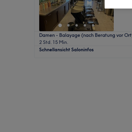
Brühl
Damen - Balayage (nach Beratung vor Ort
2 Std. 15 Min.
Schnellansicht Saloninfos
Montag
09:00
–
20:00
Dienstag
09:00
–
20:00
Mittwoch
09:00
–
20:00
Donnerstag
09:00
–
20:00
Freitag
09:00
–
20:00
Samstag
09:00
–
15:00
Sonntag
Geschlossen
Einmal hier gewesen, willst du nie wieder
Haare lassen - Littau's Hair & Care in Brühl