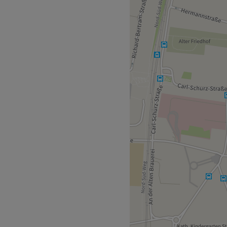
. Hier bekommst du
lossing, Dauerwelle und
ushaltestelle Brühl,
 einzigartig. Achtsam
recht zu werden. Mit einem
 ihrer Kunden widmen sie
gen Haarqualität und deiner
 Bedürfnisse mit jedem Termin
isch.
tyling.
kte, tierversuchsfrei.