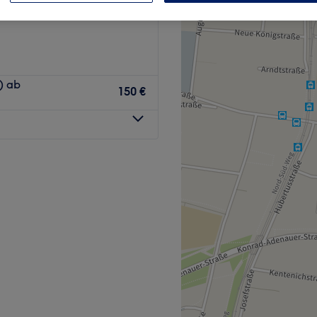
) ab
150 €
 jemand anders an deine
 ist das Ziel deiner Reise