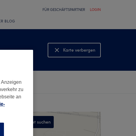
FÜR GESCHÄFTSPARTNER
LOGIN
ER BLOG
Karte verbergen
Karte anzeigen
d Anzeigen
nverkehr zu
ebseite an
e-
In diesem Gebiet suchen
n
,