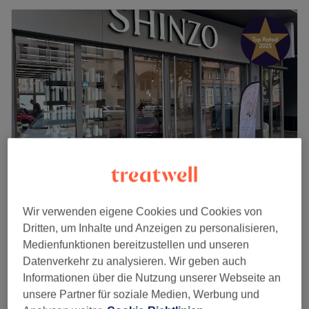
Shinzo
Wir verwenden eigene Cookies und Cookies von
4,9
498 Bewertungen
Dritten, um Inhalte und Anzeigen zu personalisieren,
Belgisches Viertel, Köln
Auf Karte anzeigen
Medienfunktionen bereitzustellen und unseren
Shinzo Women's Signature Glow Design
Datenverkehr zu analysieren. Wir geben auch
ab
256,33 €
– Damen Ombré, Sombré (Paket)
Informationen über die Nutzung unserer Webseite an
2 Std. 5 Min. - 3 Std. 20 Min.
unsere Partner für soziale Medien, Werbung und
Schnellansicht Saloninfos