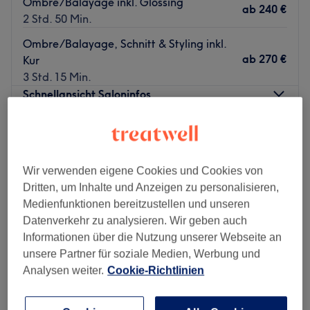
Ombre/Balayage inkl. Glossing
ab
240 €
2 Std. 50 Min.
Ombre/Balayage, Schnitt & Styling inkl.
ab
270 €
Kur
3 Std. 15 Min.
Schnellansicht Saloninfos
Montag
Geschlossen
Dienstag
10:00
–
19:00
Mittwoch
10:00
–
19:00
Wir verwenden eigene Cookies und Cookies von
Donnerstag
10:00
–
19:00
Dritten, um Inhalte und Anzeigen zu personalisieren,
Freitag
10:00
–
19:00
Medienfunktionen bereitzustellen und unseren
Samstag
09:00
–
18:00
Datenverkehr zu analysieren. Wir geben auch
Sonntag
Geschlossen
Informationen über die Nutzung unserer Webseite an
unsere Partner für soziale Medien, Werbung und
Du suchst nach Ausstrahlung und dem perfekten Style für
Analysen weiter.
Cookie-Richtlinien
jeden Moment? Bei Je Suis Hair & Make-up Art in Köln-
Nippes stehst du im absoluten Mittelpunkt. Hier