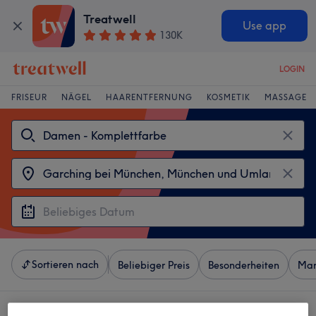
Treatwell
Use app
130K
LOGIN
FRISEUR
NÄGEL
HAARENTFERNUNG
KOSMETIK
MASSAGE
Sortieren nach
Beliebiger Preis
Besonderheiten
Mar
4 Salons die anbieten: