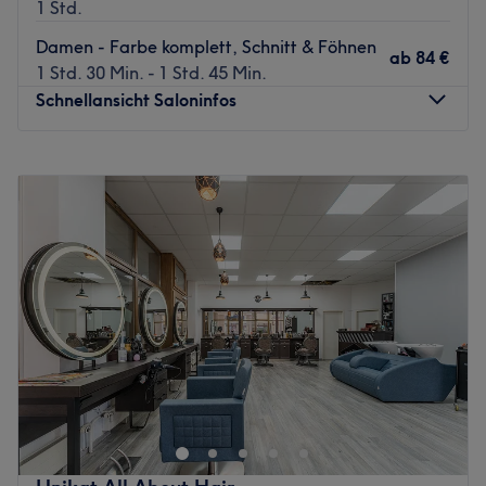
1 Std.
Damen - Farbe komplett, Schnitt & Föhnen
ab
84 €
1 Std. 30 Min. - 1 Std. 45 Min.
Schnellansicht Saloninfos
Montag
09:00
–
18:45
Dienstag
Geschlossen
Mittwoch
09:00
–
18:45
Donnerstag
09:00
–
18:45
Freitag
09:00
–
18:45
Samstag
09:00
–
17:00
Sonntag
Geschlossen
Leute aufgepasst! Die Friseure aus Ismaning ist am
Bahnhofplatz 5 ab sofort die neue Top-Adresse für
trendige Frisuren und faszinierende Colorationen. Lass
die Schere zu Hause und buch dir deinen Stylisten über
die Treatwell-App!