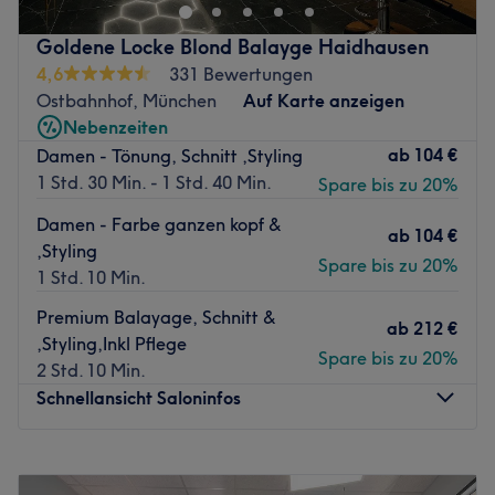
Zurück zur Salonansicht
Goldene Locke Blond Balayge Haidhausen
4,6
331 Bewertungen
Ostbahnhof, München
Auf Karte anzeigen
Nebenzeiten
ab
104 €
Damen - Tönung, Schnitt ,Styling
1 Std. 30 Min. - 1 Std. 40 Min.
Spare bis zu 20%
Damen - Farbe ganzen kopf &
ab
104 €
,Styling
Spare bis zu 20%
1 Std. 10 Min.
Premium Balayage, Schnitt &
ab
212 €
,Styling,Inkl Pflege
Spare bis zu 20%
2 Std. 10 Min.
Schnellansicht Saloninfos
Montag
10:00
–
19:00
Dienstag
10:00
–
19:00