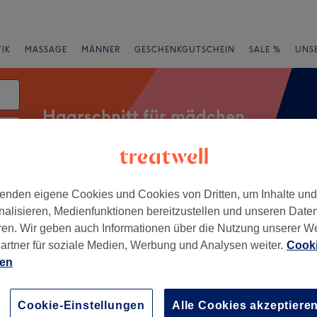
IK
MASSAGE
MÄNNER
GESCHENKGUTSCHEIN
SALE %
UNS
Haarschnitt für mädchen
atum
rheiten
Marken
Salons
Expressangebote
Bewertung
enden eigene Cookies und Cookies von Dritten, um Inhalte un
nalisieren, Medienfunktionen bereitzustellen und unseren Date
ren. Wir geben auch Informationen über die Nutzung unserer W
artner für soziale Medien, Werbung und Analysen weiter.
Cooki
ng bei München, München und
ien
+
Cookie-Einstellungen
Alle Cookies akzeptiere
All About Hair