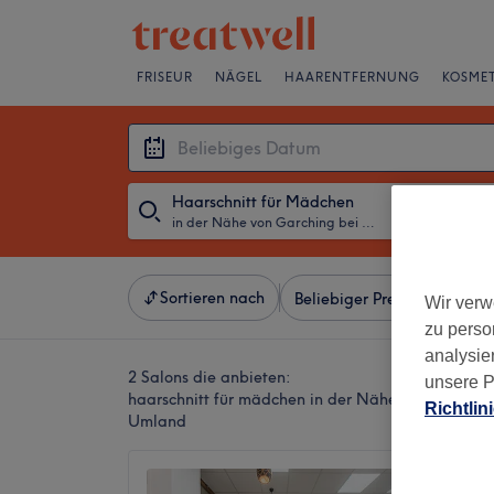
FRISEUR
NÄGEL
HAARENTFERNUNG
KOSMET
Haarschnitt für Mädchen
in der Nähe von Garching bei München, München und Umland
・
Beliebiges D
Sortieren nach
Beliebiger Preis
Besonde
Wir verw
zu perso
analysie
2 Salons die anbieten:
unsere P
haarschnitt für mädchen in der Nähe von Garchi
Richtlin
Umland
Unikat 