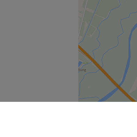
 und Kinderhaarschnitten
bis hin zu Föhnen, Styling
nkt stehen eine persönliche
ise Handwerkskunst, damit
d die Haarstruktur
 entspannten Atmosphäre
nter sich lassen und sich
r in Ismaning sucht, der
nder verbindet, ist bei
 die Bushaltestelle
eht Inhaberin Daniela, die
mit langjähriger Erfahrung
rem Gespür für aktuelle