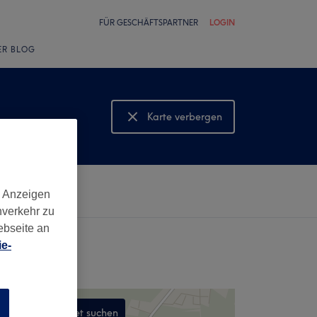
FÜR GESCHÄFTSPARTNER
LOGIN
ER BLOG
Karte verbergen
Karte anzeigen
d Anzeigen
nverkehr zu
ebseite an
e-
n
In diesem Gebiet suchen