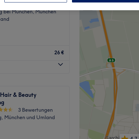
651 Bewertungen
−
g bei München, München
land
26 €
 Hair & Beauty
ng
3 Bewertungen
g, München und Umland
4,7