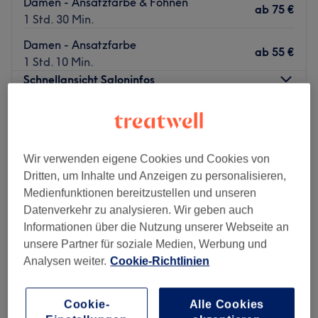
Damen - Ansatzfarbe & Föhnen
ab
75 €
1 Std. 30 Min.
Damen - Ansatzfarbe
ab
55 €
1 Std. 10 Min.
Schnellansicht Saloninfos
Montag
09:00
–
19:00
Dienstag
09:00
–
19:00
Mittwoch
09:00
–
19:00
Wir verwenden eigene Cookies und Cookies von
Donnerstag
09:00
–
19:00
Dritten, um Inhalte und Anzeigen zu personalisieren,
Freitag
09:00
–
19:00
Medienfunktionen bereitzustellen und unseren
Samstag
09:00
–
16:00
Datenverkehr zu analysieren. Wir geben auch
Sonntag
Geschlossen
Informationen über die Nutzung unserer Webseite an
unsere Partner für soziale Medien, Werbung und
Beauty by Nalan ist ein renommierter Friseur, der in
Analysen weiter.
Cookie-Richtlinien
Hamburg ansässig ist. Dieser Salon bietet ein
einzigartiges Erlebnis, bei dem der Kunde im Mittelpunkt
Cookie-
Alle Cookies
steht.