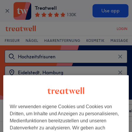
Treatwell
Use app
130K
LOGIN
FRISEUR
NÄGEL
HAARENTFERNUNG
KOSMETIK
MASSAGE
Wir verwenden eigene Cookies und Cookies von
Sortieren nach
Besonderheiten
Salons
Expressange
Dritten, um Inhalte und Anzeigen zu personalisieren,
Medienfunktionen bereitzustellen und unseren
Datenverkehr zu analysieren. Wir geben auch
2 Salons die anbieten: