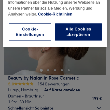
hochzeitsfrisuren in der Nähe von Eidelstedt, Hamburg
Informationen über die Nutzung unserer Webseite an
unsere Partner für soziale Medien, Werbung und
Analysen weiter.
Cookie-Richtlinien
Cookie-
Alle Cookies
Einstellungen
akzeptieren
Beauty by Nalan in Rose Cosmetic
5,0
154 Bewertungen
Lurup, Hamburg
Auf Karte anzeigen
Damen - Brautfrisur
199 €
1 Std. 30 Min.
Schnellansicht Saloninfos