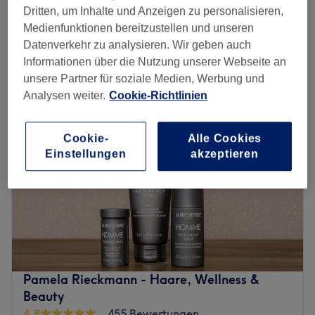
20 Min.
Dritten, um Inhalte und Anzeigen zu personalisieren,
Schnellansicht Saloninfos
Medienfunktionen bereitzustellen und unseren
Datenverkehr zu analysieren. Wir geben auch
Informationen über die Nutzung unserer Webseite an
Montag
10:00
–
18:00
unsere Partner für soziale Medien, Werbung und
Dienstag
10:00
–
18:00
Analysen weiter.
Cookie-Richtlinien
Mittwoch
10:00
–
18:00
Donnerstag
10:00
–
18:00
Freitag
10:00
–
18:00
Cookie-
Alle Cookies
Samstag
Geschlossen
Einstellungen
akzeptieren
Sonntag
Geschlossen
Lust auf tolle Haarschnitte und moderne Farben? Komm
im Salon Class Friseursalon Halstenbek vorbei und suche
dir aus dem vielfältigen Angebot das Passende für dich
heraus.
Nächste öffentliche Verkehrsmittel:
Pamela Rieckmann - Haare, Wellness &
Die Haltestelle Krupunder befindet sich nur eine
Beauty
Gehminute vom Salon entfernt.
4,8
455 Bewertungen