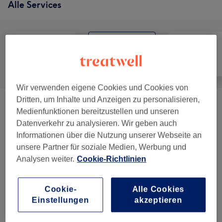
Alle Services
Alle
Haarentfernung
Gesicht
Wir verwenden eigene Cookies und Cookies von
Dritten, um Inhalte und Anzeigen zu personalisieren,
Waxing
(
1
)
ab 10 €
Medienfunktionen bereitzustellen und unseren
Datenverkehr zu analysieren. Wir geben auch
Informationen über die Nutzung unserer Webseite an
Salonbewertungen
unsere Partner für soziale Medien, Werbung und
Analysen weiter.
Cookie-Richtlinien
5,0
Cookie-
Alle Cookies
Einstellungen
akzeptieren
333 Bewertungen