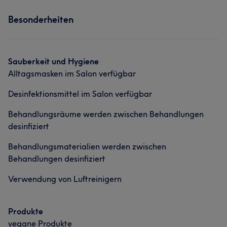
Services
Was unsere Kunden über Kira sagen
Besonderheiten
Körper
Gesicht
Haarentfernung
Sympathisch
12
Herzlich
11
Professionell
8
Was unsere Kunden über Yvonne sagen
Talentiert
7
Sauberkeit und Hygiene
Alltagsmasken im Salon verfügbar
Sympathisch
13
Professionell
10
Kompetent
8
Desinfektionsmittel im Salon verfügbar
Herzlich
8
Behandlungsräume werden zwischen Behandlungen
desinfiziert
Behandlungsmaterialien werden zwischen
Behandlungen desinfiziert
Verwendung von Luftreinigern
Produkte
vegane Produkte