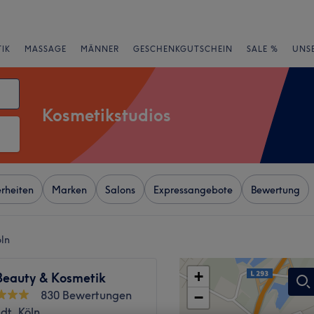
IK
MASSAGE
MÄNNER
GESCHENKGUTSCHEIN
SALE %
UNS
Kosmetikstudios
rheiten
Marken
Salons
Expressangebote
Bewertung
öln
+
Beauty & Kosmetik
830 Bewertungen
−
dt, Köln