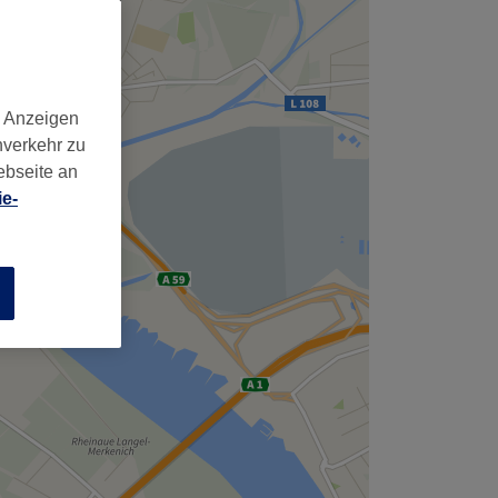
d Anzeigen
nverkehr zu
ebseite an
e-
n