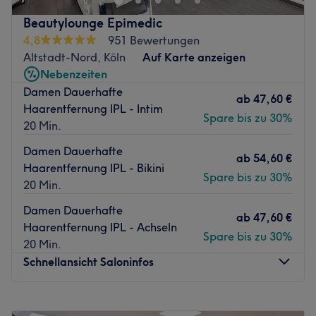
einfach online über Treatwell – du wirst sehen, wie
Beautylounge Epimedic
glücklich es dich macht.
4,8
951 Bewertungen
Glatte und makellose Haut sind sexy und verführerisch.
Altstadt-Nord, Köln
Auf Karte anzeigen
Rasurbrand und schmerzhaftes Epilieren dagegen
Nebenzeiten
weniger. Wie gut, dass es MY SMILE AND MORE gibt!
Damen Dauerhafte
ab
47,60 €
Seit 2000 ist die gelernte Fachkosmetikerin Suna Arslan
Haarentfernung IPL - Intim
Spare bis zu 30%
und ihr professionelles Team schon als
20 Min.
Wellnessspezialisten für dich in dem gemütlichen Studio
Damen Dauerhafte
zur Stelle. Die schmerzfreie Lasertechnik (auch IPL -
ab
54,60 €
Haarentfernung IPL - Bikini
Impluse Light Technologie genannt) entfernt störende
Spare bis zu 30%
20 Min.
Härchen dauerhaft. Erste Erfolge sind bereits nach
wenigen Anwendungen sichtbar und auf lästiges
Damen Dauerhafte
ab
47,60 €
Rasieren kannst du bald an jeder beliebigen Körperstelle
Haarentfernung IPL - Achseln
Spare bis zu 30%
verzichten. Neben der Haarentfernung hat das Studio
20 Min.
noch weite Highlights für dich auf dem Programm:
Schnellansicht Saloninfos
Pflegende Gesichtsbehandlungen, immer abgestimmt auf
den eigenen Hauttyp, bringen deinen Teint zum Strahlen.
Montag
09:30
–
20:00
Hochwertige Wimpernextensions und perfekt geformte