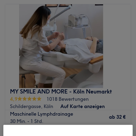
MY SMILE AND MORE - Köln Neumarkt
4,9
1018 Bewertungen
Schildergasse, Köln
Auf Karte anzeigen
Maschinelle Lymphdrainage
ab
32 €
30 Min. - 1 Std.
269 €
Maschinelle Lymphdrainage - Monats Flat