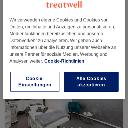
30 Min.
348 €
Maschinelle Lymphdrainage einmaliges
24 €
Wir verwenden eigene Cookies und Cookies von
kennenlern Angebot für Neukunden (20 Min.)
29 €
Dritten, um Inhalte und Anzeigen zu personalisieren,
20 Min.
Medienfunktionen bereitzustellen und unseren
Schnellansicht Saloninfos
Datenverkehr zu analysieren. Wir geben auch
Informationen über die Nutzung unserer Webseite an
Montag
09:30
–
19:30
unsere Partner für soziale Medien, Werbung und
Dienstag
09:30
–
19:30
Analysen weiter.
Cookie-Richtlinien
Mittwoch
09:30
–
19:30
Donnerstag
10:00
–
21:00
Freitag
07:50
–
19:30
Cookie-
Alle Cookies
Einstellungen
akzeptieren
Samstag
10:00
–
16:00
Sonntag
Geschlossen
Triff auf die Profis für dauerhafte Haarentfernung und
Kosmetik bei MY SMILE AND MORE! Du möchtest den
Schritt für umwerfende Haut wagen? Dann mach Schluss
mit Lustig und buche dir deinen Wunschtermin jetzt ganz