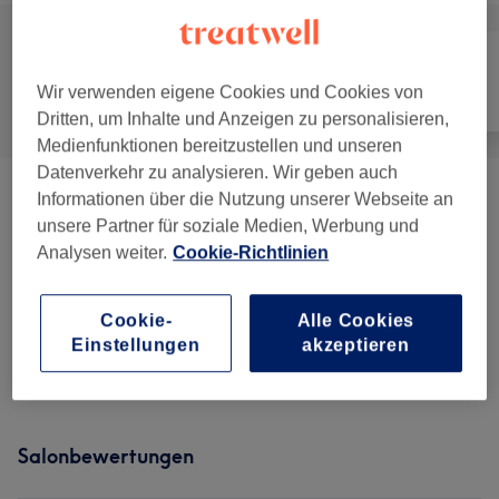
Wir verwenden eigene Cookies und Cookies von
Alle
Friseur
Gesicht
Dritten, um Inhalte und Anzeigen zu personalisieren,
Medienfunktionen bereitzustellen und unseren
Datenverkehr zu analysieren. Wir geben auch
Informationen über die Nutzung unserer Webseite an
Specials
(
4
)
ab 50 €
unsere Partner für soziale Medien, Werbung und
Analysen weiter.
Cookie-Richtlinien
Damen - Haarschnitte & Stylings
(
3
)
ab 45 €
Coloration Inkl. Pflege
(
8
)
ab 50 €
Cookie-
Alle Cookies
Einstellungen
akzeptieren
Herren - Haarschnitte & Stylings
(
2
)
ab 50 €
Salonbewertungen