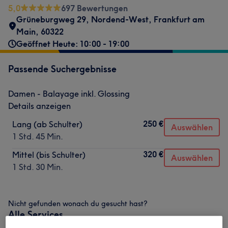
5,0
697 Bewertungen
Grüneburgweg 29
,
Nordend-West
,
Frankfurt am
Main
,
60322
Geöffnet Heute: 10:00 - 19:00
Passende Suchergebnisse
Damen - Balayage inkl. Glossing
Details anzeigen
250 €
Lang (ab Schulter)
Auswählen
1 Std. 45 Min.
320 €
Mittel (bis Schulter)
Auswählen
1 Std. 30 Min.
Nicht gefunden wonach du gesucht hast?
Alle Services