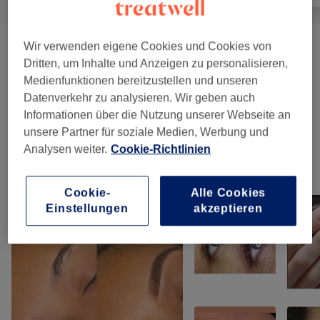
Wir verwenden eigene Cookies und Cookies von
Maniküre
(
4
)
ab 5 €
Dritten, um Inhalte und Anzeigen zu personalisieren,
Medienfunktionen bereitzustellen und unseren
Nagelmodellage
(
4
)
ab 25 €
Datenverkehr zu analysieren. Wir geben auch
Informationen über die Nutzung unserer Webseite an
Fußpflege
(
7
)
ab 5 €
unsere Partner für soziale Medien, Werbung und
Analysen weiter.
Cookie-Richtlinien
Unsere Arbeit
Bild anklicken für weitere Details
Cookie-
Alle Cookies
Einstellungen
akzeptieren