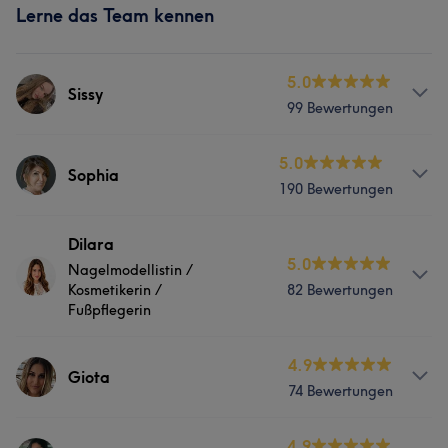
Lerne das Team kennen
5.0
Sissy
99 Bewertungen
Services
5.0
Sophia
190 Bewertungen
Nägel
Körper
Gesicht
Massage
Services
Dilara
Haarentfernung
5.0
Nagelmodellistin /
Nägel
Körper
Gesicht
Massage
Kosmetikerin /
82 Bewertungen
Portfolio
Fußpflegerin
Haarentfernung
Services
4.9
Giota
Was unsere Kunden über Sophia sagen
74 Bewertungen
Nägel
Körper
Gesicht
Massage
Professionell
13
Herzlich
11
Fürsorglich
10
Info
4.9