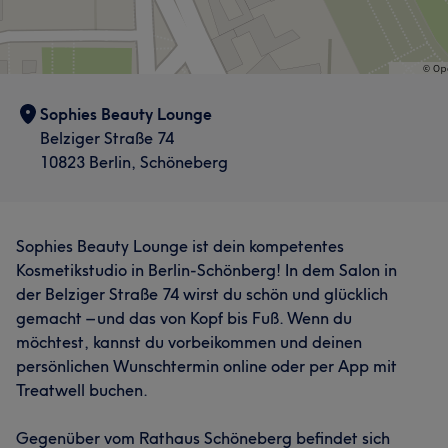
Professionell
5
Sophies Beauty Lounge
Belziger Straße 74
10823 Berlin, Schöneberg
Was unsere Kunden über Dilara sagen
Sophies Beauty Lounge ist dein kompetentes
Professionell
8
Sympathisch
5
Kosmetikstudio in Berlin-Schönberg! In dem Salon in
der Belziger Straße 74 wirst du schön und glücklich
gemacht – und das von Kopf bis Fuß. Wenn du
möchtest, kannst du vorbeikommen und deinen
persönlichen Wunschtermin online oder per App mit
Treatwell buchen.
Was unsere Kunden über Sissy sagen
Kompetent
11
Professionell
6
Sympathisch
6
Gegenüber vom Rathaus Schöneberg befindet sich