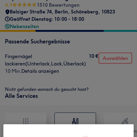
4,9
1510 Bewertungen
Belziger Straße 74
,
Berlin, Schöneberg
,
10823
Geöffnet Dienstag: 10:00 - 18:00
Nebenzeiten
Passende Suchergebnisse
10 €
Fingernägel
Auswählen
lackieren(Unterlack,Lack,Überlack)
10 Min.
Details anzeigen
Nicht gefunden wonach du gesucht hast?
Alle Services
Alle
Nägel
Haarentfernun