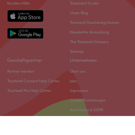
Kunden-Hilfe
Treatment Guide
Unser Blog
Treatwell Geschenkgutschein
Newsletter Anmeldung
The Treatwell Glossary
Sitemap
Geschäftspartner
Unternehmen
Partner werden
Über uns
Treatwell Connect Help Center
Jobs
Treatwell Pro Help Center
Impressum
Cookie-Einstellungen
Rechtliches & GDPR
© 2026 Treatwell DACH GmbH