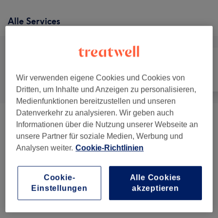
Alle Services
Wir verwenden eigene Cookies und Cookies von
Alle
Nägel
Gesicht
Dritten, um Inhalte und Anzeigen zu personalisieren,
Medienfunktionen bereitzustellen und unseren
Datenverkehr zu analysieren. Wir geben auch
Maniküre & Pediküre
(
30
)
ab 0,50 €
Informationen über die Nutzung unserer Webseite an
unsere Partner für soziale Medien, Werbung und
Nagelmodellage
(
11
)
ab 10 €
Analysen weiter.
Cookie-Richtlinien
Wimpernverlängerungen
(
11
)
ab 35 €
Cookie-
Alle Cookies
Einstellungen
akzeptieren
Massagen
(
6
)
ab 30 €