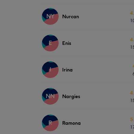
4
NY
Nurcan
1
4
E
Enis
1
I
Irina
4
NN
Nargies
1
5
R
Ramona
1