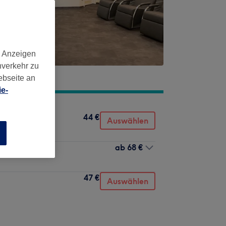
d Anzeigen
nverkehr zu
ebseite an
e-
44 €
Auswählen
n
ab
68 €
47 €
Auswählen