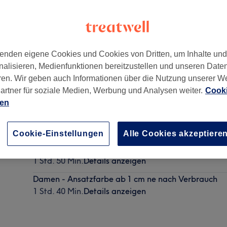
enden eigene Cookies und Cookies von Dritten, um Inhalte un
nalisieren, Medienfunktionen bereitzustellen und unseren Date
1073
ren. Wir geben auch Informationen über die Nutzung unserer W
artner für soziale Medien, Werbung und Analysen weiter.
Cooki
ien
Damen - Ansatzfarbe 1 cm
1 Std. 40 Min.
Details anzeigen
Cookie-Einstellungen
Alle Cookies akzeptiere
Damen - Ansatzfarbe mit längen Ausgleich
1 Std. 50 Min.
Details anzeigen
Damen - Ansatzfarbe ab 1 cm ne nach Verbrauch
1 Std. 40 Min.
Details anzeigen