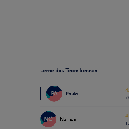
Lerne das Team kennen
4
PA
Paula
3
4
NÖ
Nurhan
1