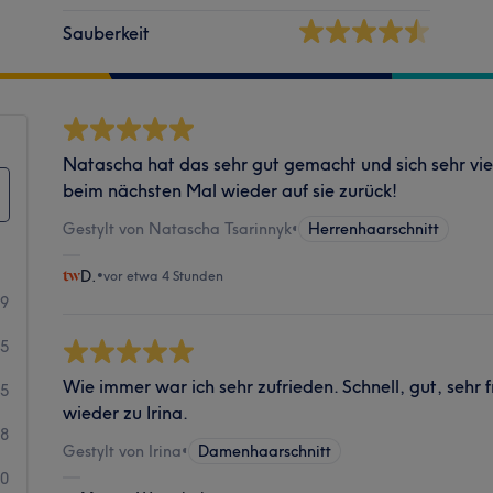
Sauberkeit
Natascha hat das sehr gut gemacht und sich sehr v
beim nächsten Mal wieder auf sie zurück!
Gestylt von Natascha Tsarinnyk
•
Herrenhaarschnitt
D.
•
vor etwa 4 Stunden
99
05
Wie immer war ich sehr zufrieden. Schnell, gut, sehr 
45
wieder zu Irina.
18
Gestylt von Irina
•
Damenhaarschnitt
20