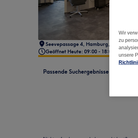
Wir verw
zu perso
Seevepassage 4
,
Hamburg, Harburg
,
2
analysie
Geöffnet Heute: 09:00 - 18:00
unsere P
Richtlin
Passende Suchergebnisse