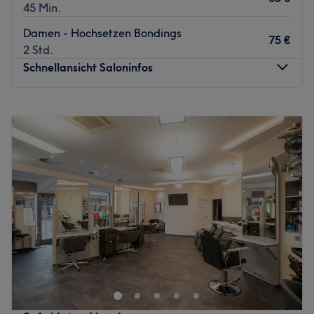
45 Min.
Damen - Hochsetzen Bondings
75 €
2 Std.
Schnellansicht Saloninfos
Montag
Geschlossen
Dienstag
11:30
–
19:00
Mittwoch
11:30
–
19:00
Donnerstag
11:30
–
19:00
Freitag
11:30
–
19:00
Samstag
11:30
–
19:00
Sonntag
Geschlossen
Bist du gelangweilt von deinen Haaren und brauchst eine
Veränderung? Dann ist der Salon Beautiful Change in
Hamburg, Eißendorf genau der Richtige. Nach einer
individuellen Beratung wird für dich ein neuer Schnitt
oder die passende Farbe gefunden.