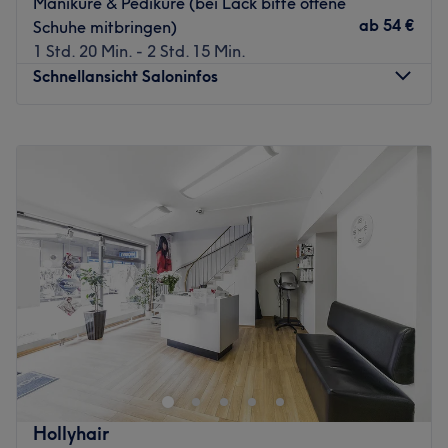
Maniküre & Pediküre (bei Lack bitte offene
ab
54 €
Schuhe mitbringen)
1 Std. 20 Min. - 2 Std. 15 Min.
Schnellansicht Saloninfos
Montag
Geschlossen
Dienstag
09:00
–
19:00
Mittwoch
09:00
–
19:00
Donnerstag
09:00
–
19:00
Freitag
09:00
–
19:00
Samstag
08:30
–
14:00
Sonntag
Geschlossen
Eine gute Behandlung ist das A&O eines gepflegten
Erscheinungsbildes. Diese bekommt man im Charisma
Beauty Salon direkt in Hamburg-Hausbruch. Hier kommt
man auf den Genuss erstklassiger
Gesichtsbehandlungen, gepflegter Nägel und vielem
Hollyhair
mehr. Überzeuge dich am besten selbst und buche deinen