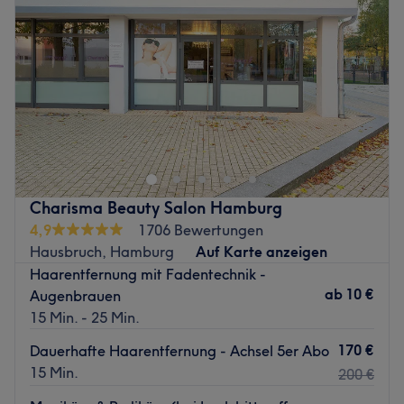
Donnerstag
09:00
–
18:00
Atmosphäre: Modern, professionell, gemütlich.
Freitag
09:00
–
18:00
Expertise: Maniküre und Pediküre, Kosmetik,
Samstag
09:00
–
16:00
Haarentfernung.
Sonntag
Geschlossen
Produkte und Produktmarken: Tierversuchsfreie, vegane
Produkte aus natürlichen Inhaltsstoffen
Zurück zur Salonansicht
Zurück zur Salonansicht
Charisma Beauty Salon Hamburg
4,9
1706 Bewertungen
Hausbruch, Hamburg
Auf Karte anzeigen
Haarentfernung mit Fadentechnik -
ab
10 €
Augenbrauen
15 Min. - 25 Min.
170 €
Dauerhafte Haarentfernung - Achsel 5er Abo
15 Min.
200 €