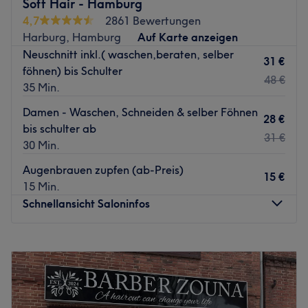
Soft Hair - Hamburg
Nächste öffentliche Verkehrsmittel:
4,7
2861 Bewertungen
Die Bushaltestelle Dempwolffstraße befindet sich direkt
Harburg, Hamburg
Auf Karte anzeigen
gegenüber vom Salon.
Neuschnitt inkl.( waschen,beraten, selber
31 €
föhnen) bis Schulter
Das Team:
48 €
35 Min.
Das Team ist sehr kompetent, hat jahrelange Erfahrung
und ist stets freundlich. Jeder Kunde wird herzlich
Damen - Waschen, Schneiden & selber Föhnen
28 €
empfangen und es wird Deutsch, Englisch und Arabisch
bis schulter ab
31 €
gesprochen.
30 Min.
Was uns an dem Salon gefällt:
Augenbrauen zupfen (ab-Preis)
15 €
Atmosphäre: Schick, hell, gemütlich.
15 Min.
Expertise: Haarverlängerung.
Schnellansicht Saloninfos
Extras: Kostenfreie Getränke zu den Behandlungen.
Zurück zur Salonansicht
Montag
09:00
–
18:00
Dienstag
09:00
–
18:00
Mittwoch
09:00
–
18:00
Donnerstag
09:00
–
18:00
Freitag
09:00
–
18:00