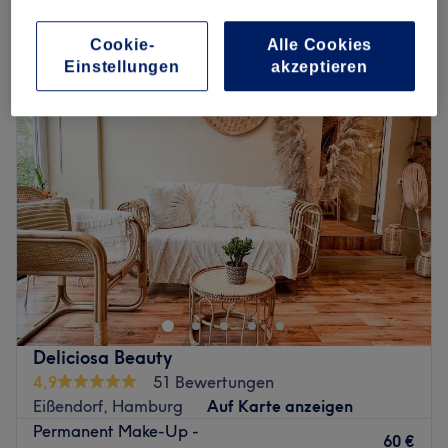
Handwerk und erstrahle nach deinem Termin in neuem
Glanz!
Cookie-
Alle Cookies
Montag
09:00
–
19:30
Einstellungen
akzeptieren
Zurück zur Salonansicht
Dienstag
09:00
–
19:30
Mittwoch
09:00
–
19:30
Donnerstag
09:00
–
19:30
Freitag
09:00
–
19:30
Samstag
09:00
–
18:00
Sonntag
Geschlossen
Barber Zouna in Harburg ist ein zeitgemäßer Barbershop
mit Fokus auf klassische Barberservices und moderne
Styles. Mit präzisen Haarschnitten, professionellen Bart-
und Styling-Leistungen sorgt der Salon für einen
gepflegten Look, der zu jedem Typ passt. In entspannter,
Deliciosa Beauty
maskuliner Atmosphäre vereint Barber Zouna
4,9
51 Bewertungen
handwerkliche Expertise mit trendbewussten Techniken –
Eißendorf, Hamburg
Auf Karte anzeigen
für ein typgerechtes, selbstbewusstes Ergebnis bei jedem
Permanent Make-Up -
Besuch.
60 €