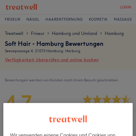
LOGIN
FRISEUR
NÄGEL
HAARENTFERNUNG
KOSMETIK
MASSAGE
Treatwell
Friseur
Hamburg und Umland
Hamburg
>
>
>
Soft Hair - Hamburg Bewertungen
Seevepassage 4, 21073 Hamburg, Harburg
Verfügbarkeit überprüfen und online buchen
Bewertungen werden von Kunden nach ihrem Besuch geschrieben.
4,7
2857 Bewertungen
Ambiente
Wir verwenden eigene Cookies und Cookies von