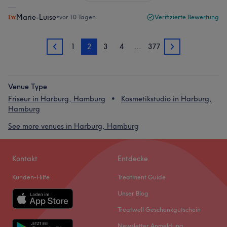
Marie-Luise
•
vor 10 Tagen
Verifizierte Bewertung
1
2
3
4
…
377
1
3
Venue Type
Friseur in Harburg, Hamburg
Kosmetikstudio in Harburg,
Hamburg
See more venues in Harburg, Hamburg
Kontakt
Entdecke
Kunden-Hilfe
Treatment Guide
Unser Blog
Treatwell Geschenkgutschein
Newsletter Anmeldung