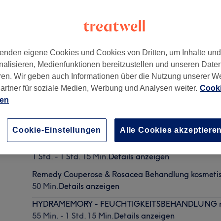
enden eigene Cookies und Cookies von Dritten, um Inhalte un
nalisieren, Medienfunktionen bereitzustellen und unseren Date
ttel
,
22393
ren. Wir geben auch Informationen über die Nutzung unserer W
artner für soziale Medien, Werbung und Analysen weiter.
Cooki
ien
TIEFENREINIGUNG ohne Gesichtsmassage
45 Min.
Details anzeigen
Cookie-Einstellungen
Alle Cookies akzeptiere
SUBLIME SKIN - für die reife Haut
1 Std. - 1 Std. 15 Min.
Details anzeigen
Remedy Couperose & Rosacea Behandlung kosmetis
50 Min.
Details anzeigen
HYDRAMEMORY - FEUCHTIGKEITSBEHANDLUNG mit 
55 Min. - 1 Std. 15 Min.
Details anzeigen