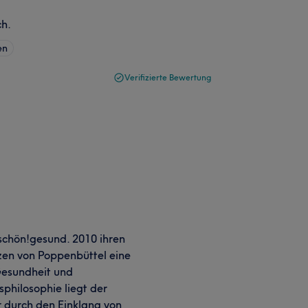
ch.
en
Verifizierte Bewertung
 schön!gesund. 2010 ihren
zen von Poppenbüttel eine
 Gesundheit und
philosophie liegt der
 durch den Einklang von