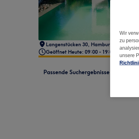
Wir verw
zu perso
Langenstücken 30
,
Hamburg, Poppenbü
analysie
Geöffnet Heute: 09:00 - 19:00
unsere P
Richtlin
Passende Suchergebnisse