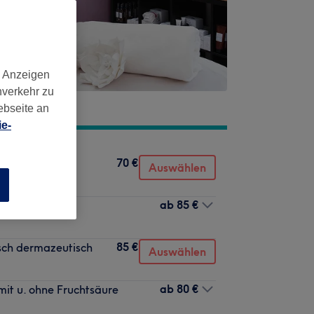
d Anzeigen
nverkehr zu
ebseite an
e-
70 €
Auswählen
n
ab
85 €
85 €
ch dermazeutisch
Auswählen
ab
80 €
u. ohne Fruchtsäure