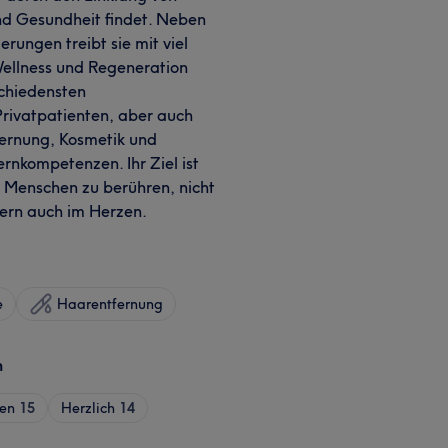
nd Gesundheit findet. Neben
rungen treibt sie mit viel
 Wellness und Regeneration
chiedensten
Privatpatienten, aber auch
ernung, Kosmetik und
nkompetenzen. Ihr Ziel ist
, Menschen zu berühren, nicht
dern auch im Herzen.
e
Haarentfernung
n
ren
15
Herzlich
14