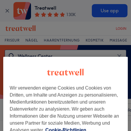
Treatwell
Use app
130K
LOGIN
FRISEUR
NÄGEL
HAARENTFERNUNG
KOSMETIK
MASSAGE
Wir verwenden eigene Cookies und Cookies von
Dritten, um Inhalte und Anzeigen zu personalisieren,
Medienfunktionen bereitzustellen und unseren
Datenverkehr zu analysieren. Wir geben auch
Sortieren nach
Beliebiger Preis
Besonderheiten
Sal
Informationen über die Nutzung unserer Webseite an
unsere Partner für soziale Medien, Werbung und
Ein Salon, der anbietet:
wellness center in Poppenbüttel, Hamburg
Analysen weiter.
Cookie-Richtlinien