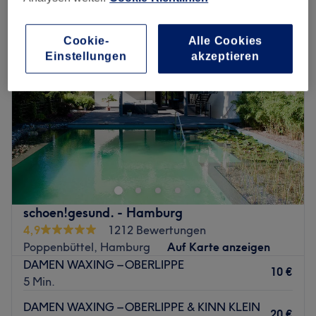
Cookie-
Alle Cookies
Einstellungen
akzeptieren
schoen!gesund. - Hamburg
4,9
1212 Bewertungen
Poppenbüttel, Hamburg
Auf Karte anzeigen
DAMEN WAXING – OBERLIPPE
10 €
5 Min.
DAMEN WAXING – OBERLIPPE & KINN KLEIN
20 €