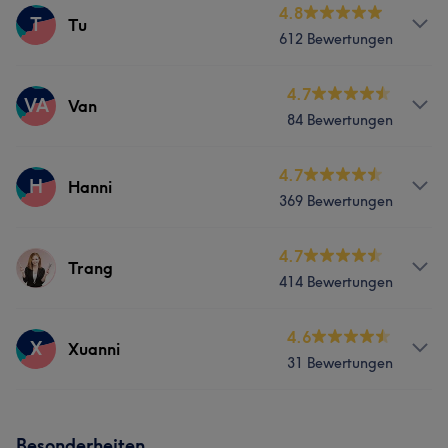
4.8
T
Tu
612 Bewertungen
Services
4.7
VA
Van
84 Bewertungen
Nägel
Services
4.7
H
Hanni
Portfolio
369 Bewertungen
Nägel
Services
4.7
Trang
Portfolio
414 Bewertungen
Nägel
Services
4.6
X
Xuanni
Portfolio
31 Bewertungen
Nägel
Gesicht
Services
Portfolio
Besonderheiten