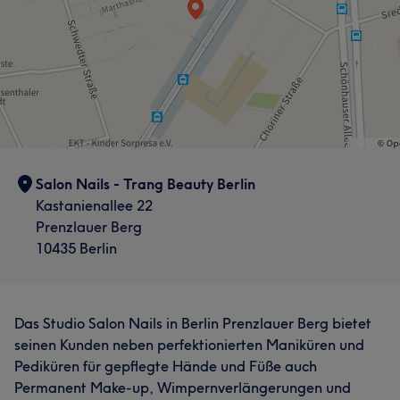
Was unsere Kunden über Tu sagen
Salon Nails - Trang Beauty Berlin
Kastanienallee 22
Professionell
14
Kompetent
13
Erfahren
11
Prenzlauer Berg
10435 Berlin
Gründlich
10
Das Studio Salon Nails in Berlin Prenzlauer Berg bietet
seinen Kunden neben perfektionierten Maniküren und
Pediküren für gepflegte Hände und Füße auch
Permanent Make-up, Wimpernverlängerungen und