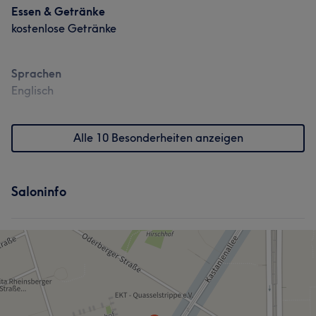
Essen & Getränke
kostenlose Getränke
Sprachen
Englisch
Alle 10 Besonderheiten anzeigen
Was unsere Kunden über Hanni sagen
Saloninfo
Professionell
17
Freundlich
11
Kompetent
9
Gründlich
5