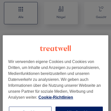
Alle
Nägel
Gesicht
Maniküre & Pediküre
(
13
)
ab 1 €
Nagelmodellage
(
7
)
ab 3 €
Wir verwenden eigene Cookies und Cookies von
Permanent Make-Up
(
5
)
ab 50 €
Dritten, um Inhalte und Anzeigen zu personalisieren,
Medienfunktionen bereitzustellen und unseren
Wimpernverlängerungen
(
7
)
ab 15 €
Datenverkehr zu analysieren. Wir geben auch
Informationen über die Nutzung unserer Webseite an
Augenbrauen & Wimpernbehandlungen
(
8
)
ab 10 €
unsere Partner für soziale Medien, Werbung und
Analysen weiter.
Cookie-Richtlinien
Gesichtsbehandlungen
(
2
)
ab 50 €