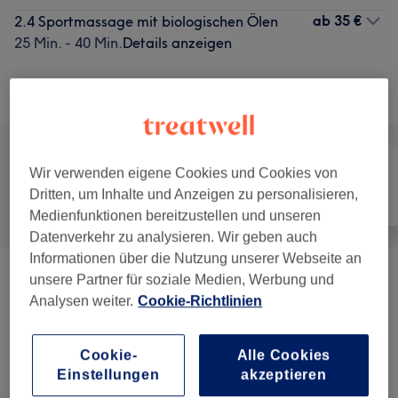
ab
35 €
2.4 Sportmassage mit biologischen Ölen
25 Min. - 40 Min.
Details anzeigen
Alle Services
Wir verwenden eigene Cookies und Cookies von
Dritten, um Inhalte und Anzeigen zu personalisieren,
Alle
Massage
Körper
Medienfunktionen bereitzustellen und unseren
Datenverkehr zu analysieren. Wir geben auch
Informationen über die Nutzung unserer Webseite an
unsere Partner für soziale Medien, Werbung und
1.1 USC Mitglieder Mo-Fr Bis 18 Uhr (ab
ab 5 €
Analysen weiter.
Cookie-Richtlinien
Mitte Dez.)
(
1
)
Massagen
(
10
)
ab 35 €
Cookie-
Alle Cookies
Einstellungen
akzeptieren
Naturheilkunde
(
1
)
59 €