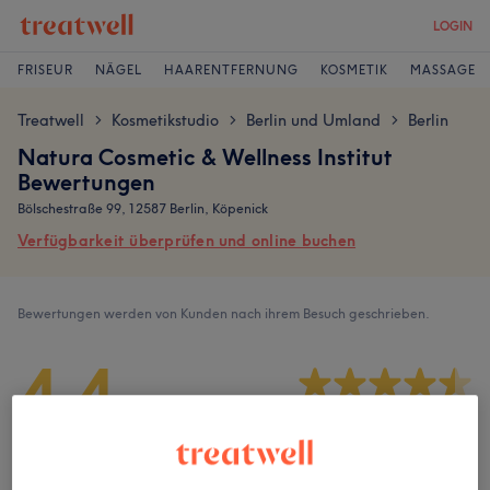
LOGIN
FRISEUR
NÄGEL
HAARENTFERNUNG
KOSMETIK
MASSAGE
Treatwell
Kosmetikstudio
Berlin und Umland
Berlin
>
>
>
Natura Cosmetic & Wellness Institut
Bewertungen
Bölschestraße 99, 12587 Berlin, Köpenick
Verfügbarkeit überprüfen und online buchen
Bewertungen werden von Kunden nach ihrem Besuch geschrieben.
4,4
25 Bewertungen
Ambiente