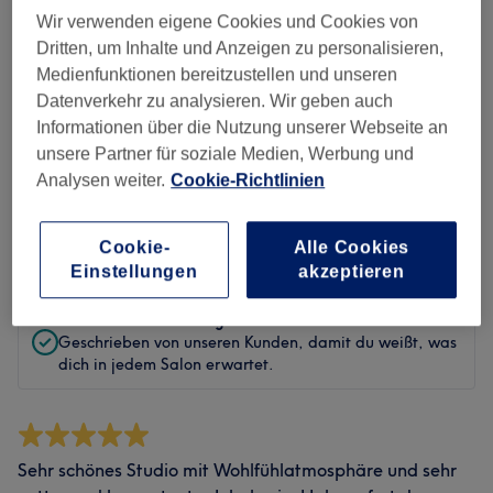
Wir verwenden eigene Cookies und Cookies von
Sauberkeit
Dritten, um Inhalte und Anzeigen zu personalisieren,
Medienfunktionen bereitzustellen und unseren
Service
Datenverkehr zu analysieren. Wir geben auch
Informationen über die Nutzung unserer Webseite an
unsere Partner für soziale Medien, Werbung und
Analysen weiter.
Cookie-Richtlinien
Bewertungen filtern
Bewertung
Nach Sternen filtern
Cookie-
Alle Cookies
Einstellungen
akzeptieren
Verifizierte Bewertungen
Geschrieben von unseren Kunden, damit du weißt, was
dich in jedem Salon erwartet.
Sehr schönes Studio mit Wohlfühlatmosphäre und sehr