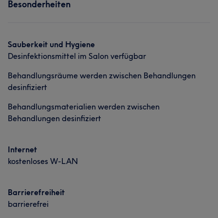
Was unsere Kunden über Julia sagen
Besonderheiten
Friseur
Gesicht
Haarentfernung
Kompetent
5
Portfolio
Sauberkeit und Hygiene
Desinfektionsmittel im Salon verfügbar
Behandlungsräume werden zwischen Behandlungen
desinfiziert
Behandlungsmaterialien werden zwischen
Behandlungen desinfiziert
Internet
kostenloses W-LAN
Barrierefreiheit
barrierefrei