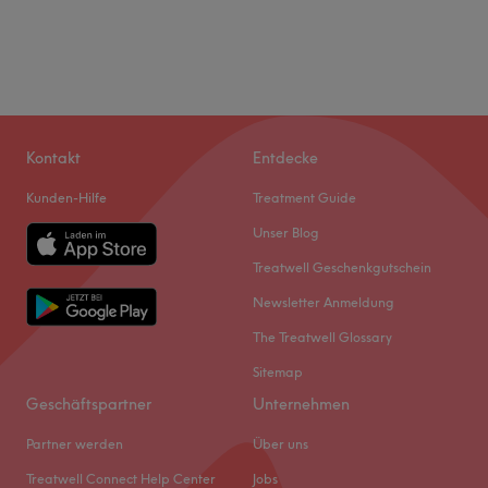
Kontakt
Entdecke
Kunden-Hilfe
Treatment Guide
Unser Blog
Treatwell Geschenkgutschein
Newsletter Anmeldung
The Treatwell Glossary
Sitemap
Geschäftspartner
Unternehmen
Partner werden
Über uns
Treatwell Connect Help Center
Jobs