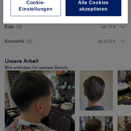
Cookie-
Alle Cookies
Einstellungen
akzeptieren
Herren Waxing
(
4
)
ab 5 €
Kids
(
6
)
ab 15 €
Kosmetik
(
6
)
ab 4,50 €
Unsere Arbeit
Bild anklicken für weitere Details