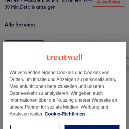
Herren - Waschen/Schnitt & Föhnen
Auswählen
30 Min.
Details anzeigen
Alle Services
Alle
Friseur
Haarentfernun
Wir verwenden eigene Cookies und Cookies von
Dritten, um Inhalte und Anzeigen zu personalisieren,
Damen - Haarschnitte & Stylings
(
11
)
ab 20 €
Medienfunktionen bereitzustellen und unseren
Datenverkehr zu analysieren. Wir geben auch
Damen - Coloration
(
16
)
ab 12,50 €
Informationen über die Nutzung unserer Webseite an
unsere Partner für soziale Medien, Werbung und
Umfromung
(
1
)
90 €
Analysen weiter.
Cookie-Richtlinien
Herren - Haarschnitte & Stylings
(
7
)
ab 6 €