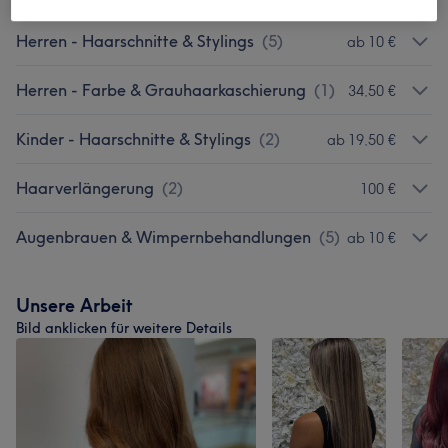
Herren - Haarschnitte & Stylings
(
5
)
ab 10 €
Herren - Farbe & Grauhaarkaschierung
(
1
)
34,50 €
Kinder - Haarschnitte & Stylings
(
2
)
ab 19,50 €
Haarverlängerung
(
2
)
100 €
Augenbrauen & Wimpernbehandlungen
(
5
)
ab 10 €
Unsere Arbeit
Bild anklicken für weitere Details