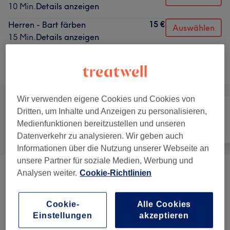
10 Min.
Details anzeigen
15 €
Herren - Bart färben
Auswählen
15 Min.
Details anzeigen
Alle Services
Wir verwenden eigene Cookies und Cookies von
Dritten, um Inhalte und Anzeigen zu personalisieren,
Medienfunktionen bereitzustellen und unseren
Alle
Friseur
Gesicht
Datenverkehr zu analysieren. Wir geben auch
Informationen über die Nutzung unserer Webseite an
unsere Partner für soziale Medien, Werbung und
Analysen weiter.
Cookie-Richtlinien
Damen - Haarschnitte & Stylings
(
9
)
ab 34,50 €
Haarkuren & Pflege
(
1
)
9 €
Cookie-
Alle Cookies
Einstellungen
akzeptieren
Damen - Farbe & Coloration
(
7
)
ab 20 €