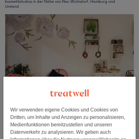
kosmetikstudios in der Nähe von Neu Wulmstorf, Hamburg und
Umland
Beauty and the Book
Wir verwenden eigene Cookies und Cookies von
4,8
2021 Bewertungen
Dritten, um Inhalte und Anzeigen zu personalisieren,
Neu Wulmstorf, Hamburg und Umland
Medienfunktionen bereitzustellen und unseren
Auf Karte anzeigen
Datenverkehr zu analysieren. Wir geben auch
Last Minute