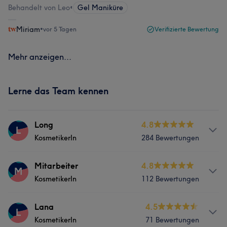
Behandelt von Leo
•
Gel Maniküre
Miriam
•
vor 5 Tagen
Verifizierte Bewertung
Mehr anzeigen...
Lerne das Team kennen
Long
4.8
L
KosmetikerIn
284 Bewertungen
Services
Mitarbeiter
4.8
M
KosmetikerIn
112 Bewertungen
Nägel
Friseur
Services
Lana
4.5
L
Was unsere Kunden über Long sagen
KosmetikerIn
71 Bewertungen