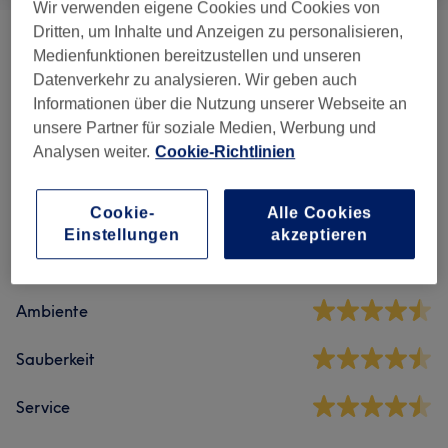
Wir verwenden eigene Cookies und Cookies von
Dritten, um Inhalte und Anzeigen zu personalisieren,
Wimpernverlängerung &
Medienfunktionen bereitzustellen und unseren
ab 40 €
Wimpernlifting
(
3
)
Datenverkehr zu analysieren. Wir geben auch
Informationen über die Nutzung unserer Webseite an
unsere Partner für soziale Medien, Werbung und
Analysen weiter.
Cookie-Richtlinien
Salonbewertungen
Cookie-
Alle Cookies
4,7
Einstellungen
akzeptieren
1353 Bewertungen
Ambiente
Sauberkeit
Service