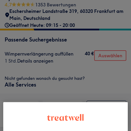
4,7
1353 Bewertungen
Eschersheimer Landstraße 319, 60320 Frankfurt am
Main, Deutschland
Geöffnet Heute: 09:15 - 20:00
Passende Suchergebnisse
40 €
Wimpernverlängerung auffüllen
Auswählen
1 Std.
Details anzeigen
Nicht gefunden wonach du gesucht hast?
Alle Services
Friseur
Nägel
Gesicht