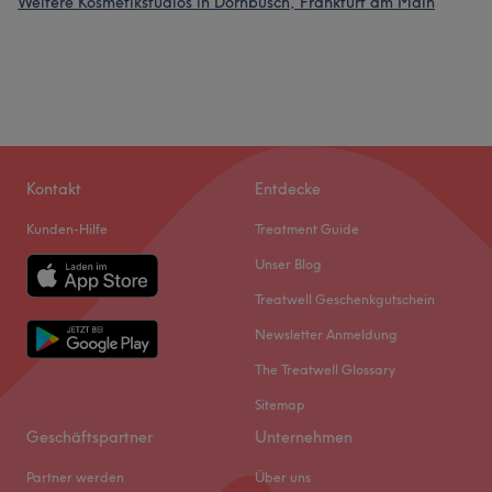
Weitere Kosmetikstudios in Dornbusch, Frankfurt am Main
Kontakt
Entdecke
Kunden-Hilfe
Treatment Guide
Unser Blog
Treatwell Geschenkgutschein
Newsletter Anmeldung
The Treatwell Glossary
Sitemap
Geschäftspartner
Unternehmen
Partner werden
Über uns