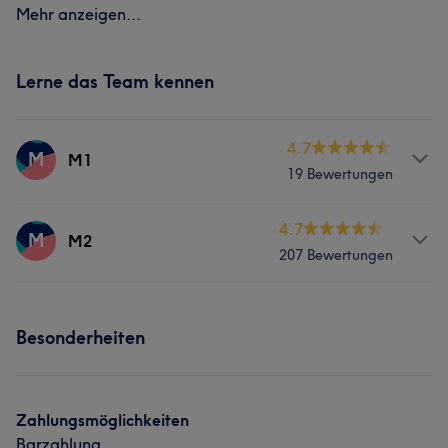
Mehr anzeigen...
Lerne das Team kennen
4.7
M
M1
19 Bewertungen
Services
4.7
M
M2
207 Bewertungen
Nägel
Services
Besonderheiten
Nägel
Was unsere Kunden über M2 sagen
Zahlungsmöglichkeiten
Barzahlung