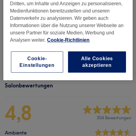
Maniküre
Dritten, um Inhalte und Anzeigen zu personalisieren,
15 Min. - 35 Min.
Details anzeigen
Medienfunktionen bereitzustellen und unseren
Datenverkehr zu analysieren. Wir geben auch
Alle Services
Informationen über die Nutzung unserer Webseite an
unsere Partner für soziale Medien, Werbung und
Analysen weiter.
Cookie-Richtlinien
Maniküre & Pediküre
(
9
)
ab 0,50 €
Cookie-
Alle Cookies
Nagelmodellage
(
5
)
ab 28 €
Einstellungen
akzeptieren
Salonbewertungen
4,8
304 Bewertungen
Ambiente