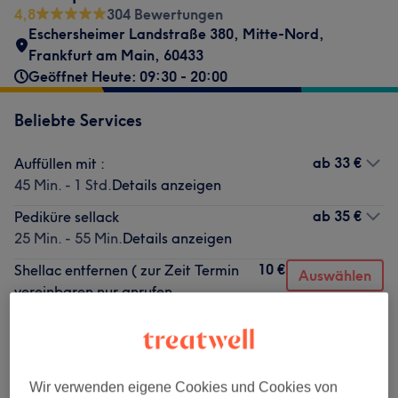
4,8
304 Bewertungen
Eschersheimer Landstraße 380
,
Mitte-Nord
,
Frankfurt am Main
,
60433
Geöffnet Heute: 09:30 - 20:00
Beliebte Services
ab
33 €
Auffüllen mit :
45 Min. - 1 Std.
Details anzeigen
ab
35 €
Pediküre sellack
25 Min. - 55 Min.
Details anzeigen
10 €
Shellac entfernen ( zur Zeit Termin
Auswählen
vereinbaren nur anrufen
20 Min.
Details anzeigen
ab
35 €
Maniküre mit Shellac Farbe
50 Min.
Details anzeigen
Wir verwenden eigene Cookies und Cookies von
ab
15 €