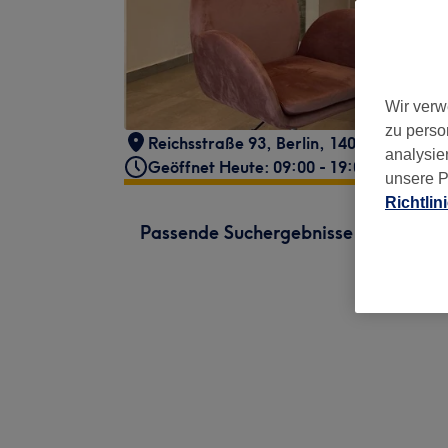
Wir verw
zu perso
Reichsstraße 93
,
Berlin
,
14052
analysie
Geöffnet Heute: 09:00 - 19:00
unsere P
Richtlin
Passende Suchergebnisse