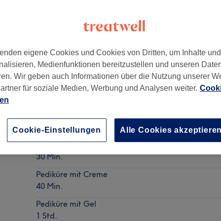
enden eigene Cookies und Cookies von Dritten, um Inhalte un
nalisieren, Medienfunktionen bereitzustellen und unseren Date
ren. Wir geben auch Informationen über die Nutzung unserer W
artner für soziale Medien, Werbung und Analysen weiter.
Cooki
ien
Pediküre
Details anzeigen
Cookie-Einstellungen
Alle Cookies akzeptiere
mit Shellac oder Gel ( kein Pediküre)
30 Min.
Pediküre mit Creme
40 Min.
Pediküre mit Gel
1 Std.