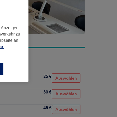
d Anzeigen
nverkehr zu
ebseite an
e-
n
25 €
Auswählen
30 €
Auswählen
45 €
Auswählen