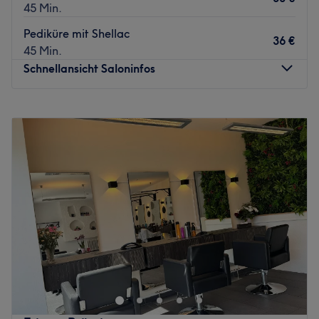
45 Min.
Pediküre mit Shellac
36 €
45 Min.
Schnellansicht Saloninfos
Montag
09:30
–
20:00
Dienstag
09:30
–
20:00
Mittwoch
09:30
–
20:00
Donnerstag
09:30
–
20:00
Freitag
09:30
–
20:00
Samstag
09:30
–
18:00
Sonntag
Geschlossen
Im professionellen Studio KT Nails in Berlin-Westend
kannst du dich zurücklehnen und die Experten
verschönern deine Hände und Füße mit einer großen
Auswahl an langanhaltenden Lacken, Nagelmodellagen
und Designs.