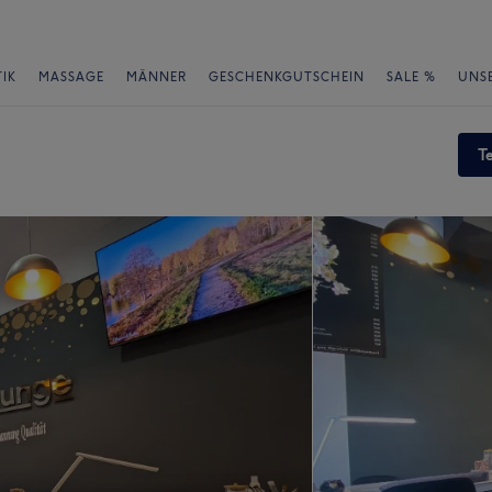
IK
MASSAGE
MÄNNER
GESCHENKGUTSCHEIN
SALE %
UNS
T