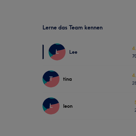
Lerne das Team kennen
4
L
Lee
7
4
T
tina
2
L
leon