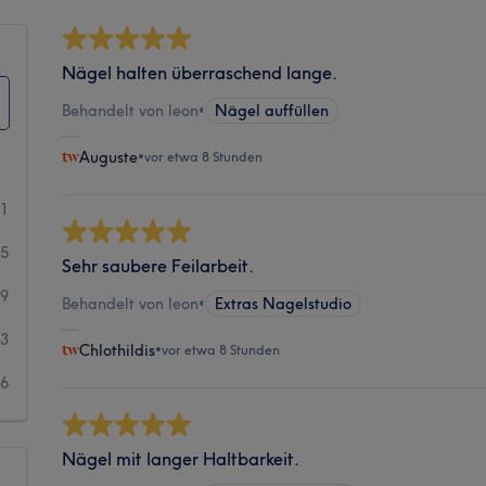
Nägel halten überraschend lange.
Behandelt von leon
•
Nägel auffüllen
Auguste
•
vor etwa 8 Stunden
21
55
Sehr saubere Feilarbeit.
9
Behandelt von leon
•
Extras Nagelstudio
3
Chlothildis
•
vor etwa 8 Stunden
6
Nägel mit langer Haltbarkeit.