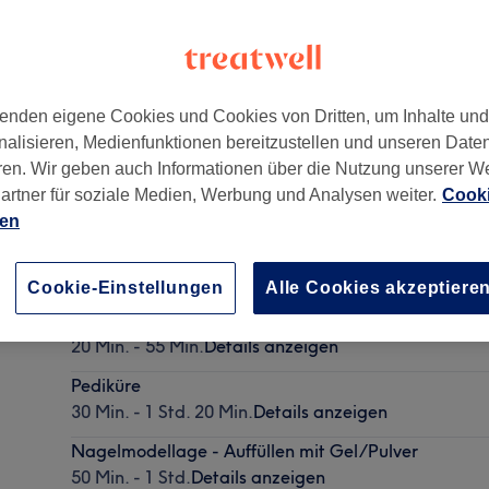
enden eigene Cookies und Cookies von Dritten, um Inhalte un
nalisieren, Medienfunktionen bereitzustellen und unseren Date
52
ren. Wir geben auch Informationen über die Nutzung unserer W
artner für soziale Medien, Werbung und Analysen weiter.
Cooki
ien
Fingernägel kürzen & feilen
10 Min.
Details anzeigen
Cookie-Einstellungen
Alle Cookies akzeptiere
Maniküre
20 Min. - 55 Min.
Details anzeigen
Pediküre
30 Min. - 1 Std. 20 Min.
Details anzeigen
Nagelmodellage - Auffüllen mit Gel/Pulver
50 Min. - 1 Std.
Details anzeigen