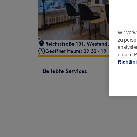
Wir verw
zu perso
Reichsstraße 101
,
Westend
,
Berlin
,
140
analysie
Geöffnet Heute: 09:30 - 19:15
unsere P
Richtlin
Beliebte Services