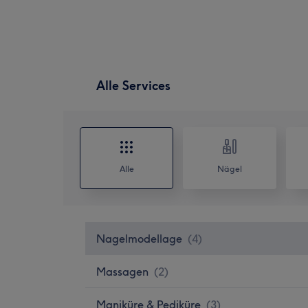
Alle Services
Alle
Nägel
Nagelmodellage
(
4
)
Massagen
(
2
)
Maniküre & Pediküre
(
3
)