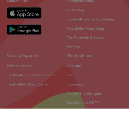
Kunden-Hilfe
Treatment Guide
Unser Blog
Treatwell Geschenkgutschein
Newsletter Anmeldung
The Treatwell Glossary
Sitemap
Geschäftspartner
Unternehmen
Partner werden
Über uns
Treatwell Connect Help Center
Jobs
Treatwell Pro Help Center
Impressum
Cookie-Einstellungen
Rechtliches & GDPR
© 2026 Treatwell DACH GmbH