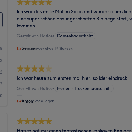
Ich war das erste Mal im Solon und wurde so herzlich
eine super schöne Frisur geschnitten Bin begeistert, 
kommen.
Gestylt von Hatice
•
Damenhaarschnitt
08
Gresens
•
vor etwa 19 Stunden
12
2
ich war heute zum ersten mal hier, solider eindruck
2
Gestylt von Hatice
•
Herren - Trockenhaarschnitt
0
Anton
•
vor 6 Tagen
Hatice hat mir einen fantastischen konkaven Bob gez