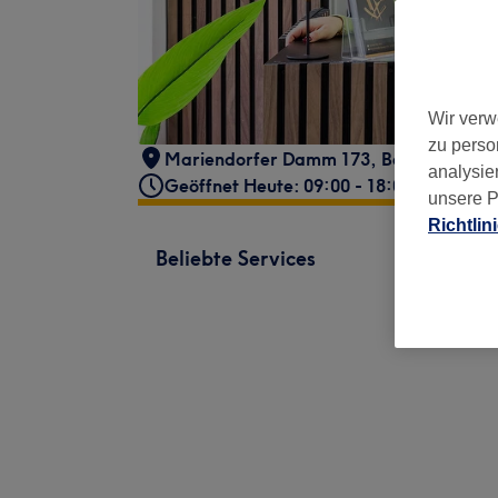
Wir verw
zu perso
Mariendorfer Damm 173
,
Berlin, Marie
analysie
Geöffnet Heute: 09:00 - 18:00
unsere P
Richtlin
Beliebte Services