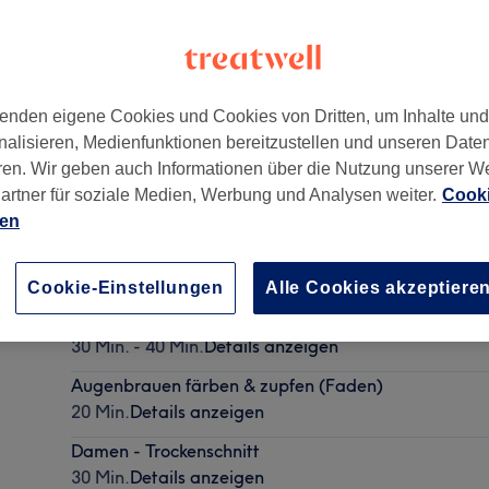
enden eigene Cookies und Cookies von Dritten, um Inhalte un
nalisieren, Medienfunktionen bereitzustellen und unseren Date
ndorf
,
12107
ren. Wir geben auch Informationen über die Nutzung unserer W
artner für soziale Medien, Werbung und Analysen weiter.
Cooki
ien
Damen - Wimpernverlängerung - Neuanlage Volum
1 Std.
Details anzeigen
Cookie-Einstellungen
Alle Cookies akzeptiere
Damen - Waschen, Schneiden & Föhnen
30 Min. - 40 Min.
Details anzeigen
Augenbrauen färben & zupfen (Faden)
20 Min.
Details anzeigen
Damen - Trockenschnitt
30 Min.
Details anzeigen