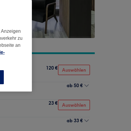
d Anzeigen
nverkehr zu
ebseite an
e-
120 €
entechnik
Auswählen
n
ab
50 €
23 €
Auswählen
ab
33 €