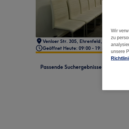
Wir verw
zu perso
Venloer Str. 305
,
Ehrenfeld
,
Köln
,
50823
analysie
Geöffnet Heute: 09:00 - 19:30
unsere P
Richtlin
Passende Suchergebnisse