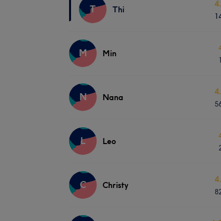
4
T
Thi
1
M
Min
4
N
Nana
5
L
Leo
4
C
Christy
8