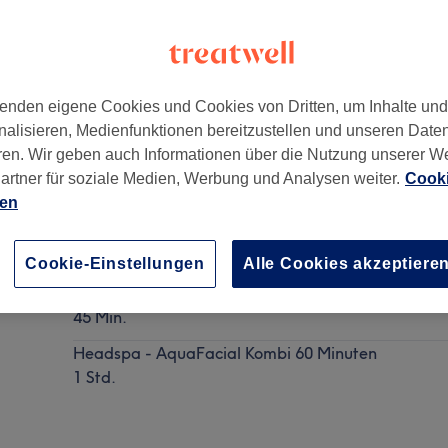
enden eigene Cookies und Cookies von Dritten, um Inhalte un
nalisieren, Medienfunktionen bereitzustellen und unseren Date
ren. Wir geben auch Informationen über die Nutzung unserer W
artner für soziale Medien, Werbung und Analysen weiter.
Cooki
ien
Headspa & AquaFacial
Details anzeigen
Cookie-Einstellungen
Alle Cookies akzeptiere
Headspa Basic 45 Minuten
45 Min.
Headspa - AquaFacial Kombi 60 Minuten
1 Std.