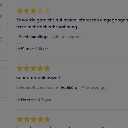
46
08
Es wurde garnicht auf meine Interessen eingegange
trotz mehrfacher Erwähnung
51
Acrylmodellage
Alle anzeigen
05
Miu
•
vor 3 Tagen
21
Sehr empfehlenswert
Behandelt von Steven
•
Pediküre
Alle anzeigen
Peter
•
vor 3 Tagen