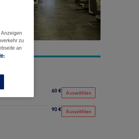
d Anzeigen
nverkehr zu
ebseite an
e-
n
60 €
Auswählen
90 €
Auswählen