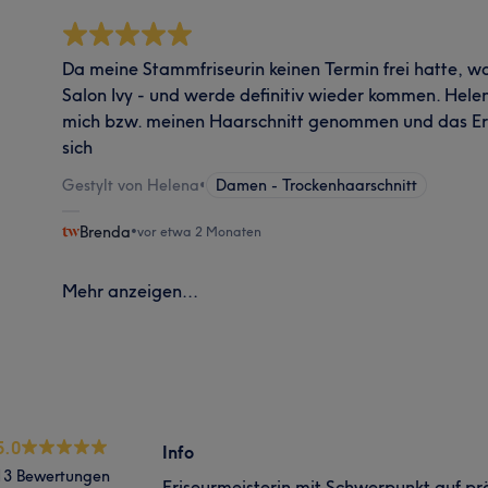
Da meine Stammfriseurin keinen Termin frei hatte, w
Salon Ivy - und werde definitiv wieder kommen. Helena
mich bzw. meinen Haarschnitt genommen und das Erge
sich
Gestylt von Helena
•
Damen - Trockenhaarschnitt
Brenda
•
vor etwa 2 Monaten
Mehr anzeigen...
5.0
Info
13 Bewertungen
Friseurmeisterin mit Schwerpunkt auf pr