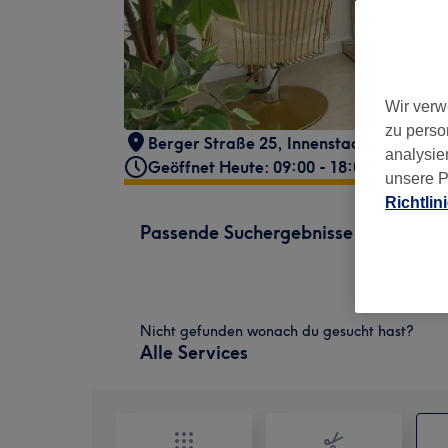
Wir verw
zu perso
Berger Straße 25
,
Innenstadt III
,
Frankf
analysie
Geöffnet Heute: 09:00 - 18:00
unsere P
Richtlin
Passende Suchergebnisse
Nicht gefunden wonach du gesucht hast?
Alle Services