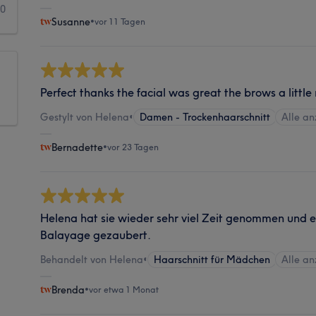
0
Susanne
•
vor 11 Tagen
Perfect thanks the facial was great the brows a little
Gestylt von Helena
•
Damen - Trockenhaarschnitt
Alle a
Bernadette
•
vor 23 Tagen
Helena hat sie wieder sehr viel Zeit genommen und
Balayage gezaubert.
Behandelt von Helena
•
Haarschnitt für Mädchen
Alle a
Brenda
•
vor etwa 1 Monat