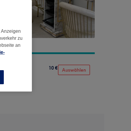
d Anzeigen
nverkehr zu
ebseite an
e-
10 €
Auswählen
n