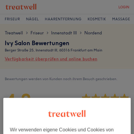
LOGIN
FRISEUR
NÄGEL
HAARENTFERNUNG
KOSMETIK
MASSAGE
Treatwell
Friseur
Innenstadt III
Nordend
>
>
>
Ivy Salon Bewertungen
Berger Straße 25, Innenstadt III, 60316 Frankfurt am Main
Verfügbarkeit überprüfen und online buchen
Bewertungen werden von Kunden nach ihrem Besuch geschrieben.
4,8
39 Bewertungen
Ambiente
Wir verwenden eigene Cookies und Cookies von