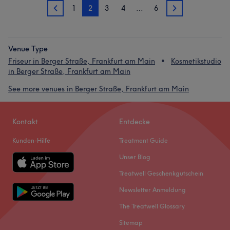
1
2
3
4
…
6
1
3
Venue Type
Friseur in Berger Straße, Frankfurt am Main
Kosmetikstudio
in Berger Straße, Frankfurt am Main
See more venues in Berger Straße, Frankfurt am Main
Kontakt
Entdecke
Kunden-Hilfe
Treatment Guide
Unser Blog
Treatwell Geschenkgutschein
Newsletter Anmeldung
The Treatwell Glossary
Sitemap