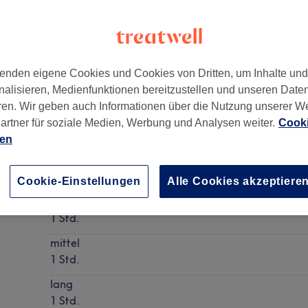
enden eigene Cookies und Cookies von Dritten, um Inhalte un
nalisieren, Medienfunktionen bereitzustellen und unseren Date
urt am Main
,
60316
ren. Wir geben auch Informationen über die Nutzung unserer W
artner für soziale Medien, Werbung und Analysen weiter.
Cooki
ien
Damen Haarschnitt: ( inkl. Waschen, Schneiden, Föh
Details anzeigen
Cookie-Einstellungen
Alle Cookies akzeptiere
kurz
1 Std.
mittel
1 Std.
lang
1 Std.