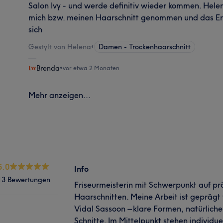
Salon Ivy - und werde definitiv wieder kommen. Helena
mich bzw. meinen Haarschnitt genommen und das Erge
sich
Gestylt von Helena
•
Damen - Trockenhaarschnitt
Brenda
•
vor etwa 2 Monaten
Mehr anzeigen...
5.0
Info
13 Bewertungen
Friseurmeisterin mit Schwerpunkt auf pr
Haarschnitten. Meine Arbeit ist geprägt
Vidal Sassoon – klare Formen, natürlic
Schnitte. Im Mittelpunkt stehen individu