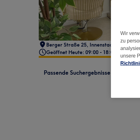
Wir verw
zu perso
Berger Straße 25
,
Innenstadt III
,
Frankf
analysie
Geöffnet Heute: 09:00 - 18:00
unsere P
Richtlin
Passende Suchergebnisse