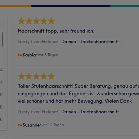
Haarschnitt topp, sehr freundlich!
Gestylt von Helena
•
Damen - Trockenhaarschnitt
Karola
•
vor 8 Tagen
24
4
Toller Stufenhaarschnitt! Super Beratung, genau au
eingegangen und das Ergebnis ist wunderschön gewor
0
viel schöner und hat mehr Bewegung. Vielen Dank
0
Gestylt von Helena
•
Damen - Trockenhaarschnitt
0
Susanne
•
vor 11 Tagen