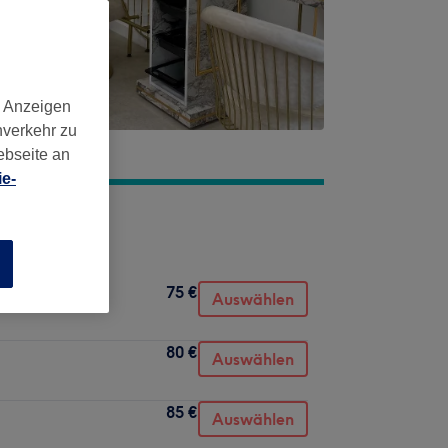
d Anzeigen
nverkehr zu
ebseite an
e-
nen, Styling)
n
75 €
Auswählen
80 €
Auswählen
85 €
Auswählen