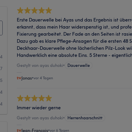
Erste Dauerwelle bei Ayas und das Ergebnis ist überr
erkannt, dass mein Haar widerspenstig ist, und profe
Fixierung gearbeitet. Der Fade an den Seiten ist ras
Dazu gab es klare Pflege-Ansagen für die ersten 48 
Deckhaar-Dauerwelle ohne lächerlichen Pilz-Look will, 
Handwerklich eine absolute Eins. 5 Sterne - eigentlich
54
Gestylt von ayas duhoki
•
Dauerwelle
17
Jonas
•
vor 4 Tagen
5
4
4
Immer wieder gerne
Gestylt von ayas duhoki
•
Herrenhaarschnitt
Jean-François
•
vor 6 Tagen