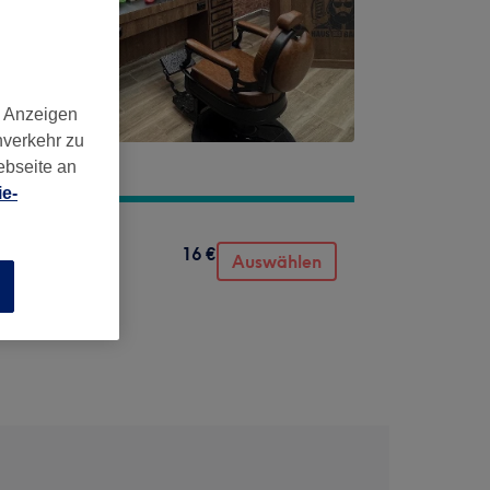
d Anzeigen
nverkehr zu
ebseite an
e-
16 €
Auswählen
n