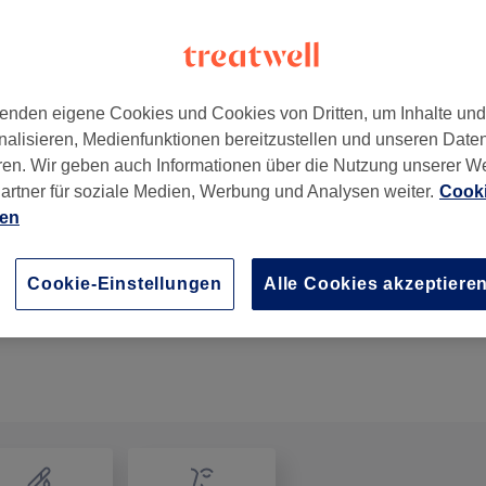
enden eigene Cookies und Cookies von Dritten, um Inhalte un
nalisieren, Medienfunktionen bereitzustellen und unseren Date
ren. Wir geben auch Informationen über die Nutzung unserer W
artner für soziale Medien, Werbung und Analysen weiter.
Cooki
ien
Kinder - Haarschnitt bis 6 Jahre
20 Min.
Details anzeigen
Cookie-Einstellungen
Alle Cookies akzeptiere