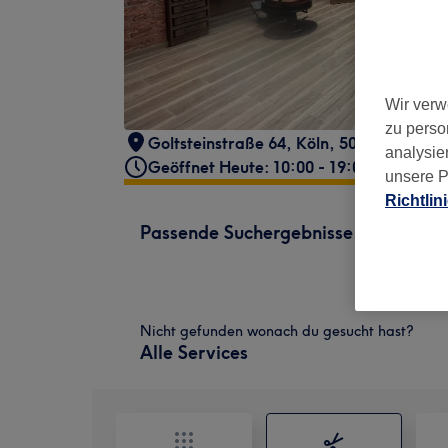
Wir verw
zu perso
Goltsteinstraße 64
,
Köln
,
50968
analysie
Geöffnet Heute: 10:00 - 19:00
unsere P
Richtlin
Passende Suchergebnisse
Nicht gefunden wonach du gesucht hast?
Alle Services