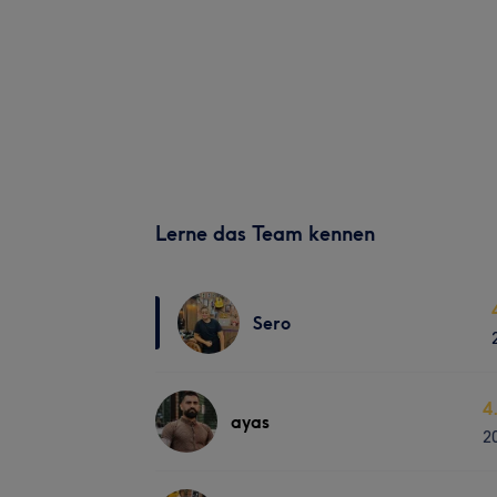
Lerne das Team kennen
Sero
4
ayas
2