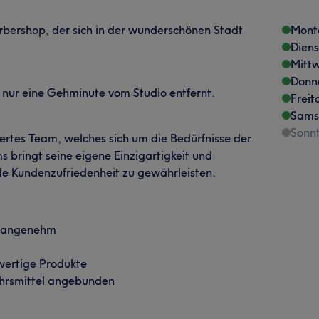
rbershop, der sich in der wunderschönen Stadt
Mont
Dien
Mitt
Donn
ch nur eine Gehminute vom Studio entfernt.
Freit
Sams
Sonn
iertes Team, welches sich um die Bedürfnisse der
 bringt seine eigene Einzigartigkeit und
de Kundenzufriedenheit zu gewährleisten.
, angenehm
wertige Produkte
kehrsmittel angebunden