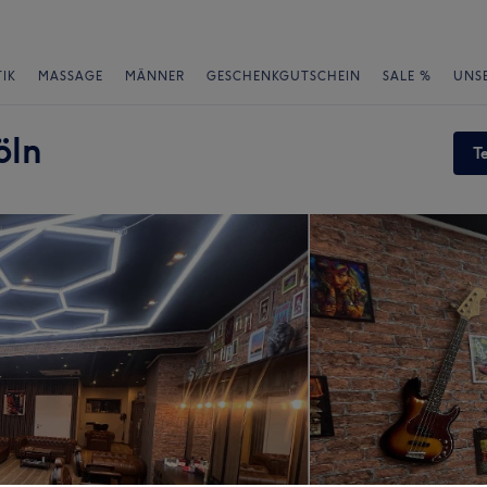
IK
MASSAGE
MÄNNER
GESCHENKGUTSCHEIN
SALE %
UNS
öln
T