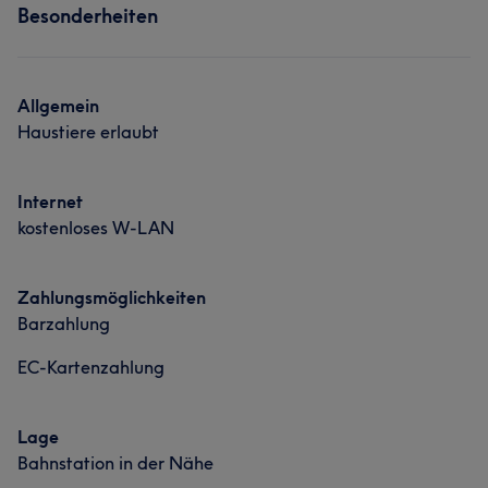
Besonderheiten
Friseur
Gesicht
Haarentfernung
Was unsere Kunden über Mahdi sagen
Allgemein
Haustiere erlaubt
Professionell
6
Internet
kostenloses W-LAN
Zahlungsmöglichkeiten
Barzahlung
EC-Kartenzahlung
Lage
Bahnstation in der Nähe