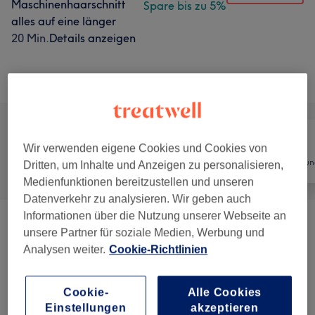
Maschinenhaarschnitt
Spare bis zu 5%
alles auf eine länger
20 Min.
Details anzeigen
Alle Services
Wir verwenden eigene Cookies und Cookies von
Alle
Friseur
Haarentfernun
Dritten, um Inhalte und Anzeigen zu personalisieren,
Medienfunktionen bereitzustellen und unseren
Datenverkehr zu analysieren. Wir geben auch
Informationen über die Nutzung unserer Webseite an
Damen - Haarschnitte & Stylings
(
9
)
ab 23,75 €
unsere Partner für soziale Medien, Werbung und
Analysen weiter.
Cookie-Richtlinien
Haarkuren & Pflege
(
3
)
8 €
Cookie-
Alle Cookies
Damen - Farbe & Coloration
(
9
)
ab 1 €
Einstellungen
akzeptieren