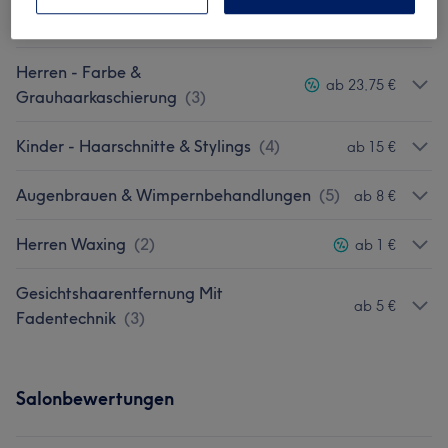
Herren - Haarschnitte & Stylings
(
8
)
ab 12 €
Herren - Farbe &
ab 23,75 €
Grauhaarkaschierung
(
3
)
Kinder - Haarschnitte & Stylings
(
4
)
ab 15 €
Augenbrauen & Wimpernbehandlungen
(
5
)
ab 8 €
Herren Waxing
(
2
)
ab 1 €
Gesichtshaarentfernung Mit
ab 5 €
Fadentechnik
(
3
)
Salonbewertungen