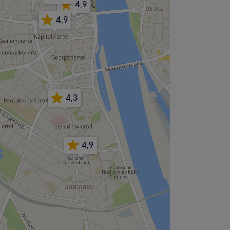
4,9
4,9
4,3
4,9