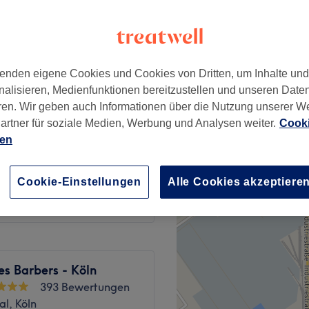
 Minute
enden eigene Cookies und Cookies von Dritten, um Inhalte un
ab
1 €
nalisieren, Medienfunktionen bereitzustellen und unseren Date
Spare bis zu 50%
ren. Wir geben auch Informationen über die Nutzung unserer W
artner für soziale Medien, Werbung und Analysen weiter.
Cooki
ab
1,50 €
ien
Spare bis zu 50%
22 €
Cookie-Einstellungen
Alle Cookies akzeptiere
s Barbers - Köln
393 Bewertungen
l, Köln