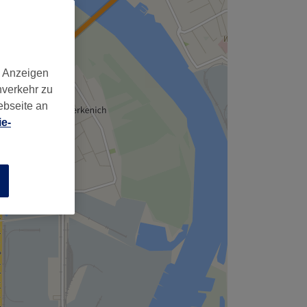
d Anzeigen
nverkehr zu
ebseite an
e-
n