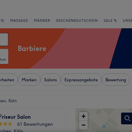
IK
MASSAGE
MÄNNER
GESCHENKGUTSCHEIN
SALE %
UNS
Barbiere
atum
rheiten
Marken
Salons
Expressangebote
Bewertung
hen, Köln
+
riseur Salon
61 Bewertungen
−
rchen, Köln