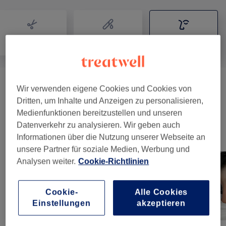
Friseur
Haarentfernung
Gesicht
Augenbrauen &
Wir verwenden eigene Cookies und Cookies von
ab 21,25 €
Wimpernbehandlungen
(
4
)
Dritten, um Inhalte und Anzeigen zu personalisieren,
Medienfunktionen bereitzustellen und unseren
Datenverkehr zu analysieren. Wir geben auch
Unsere Arbeit
Informationen über die Nutzung unserer Webseite an
Bild anklicken für weitere Details
unsere Partner für soziale Medien, Werbung und
Analysen weiter.
Cookie-Richtlinien
Cookie-
Alle Cookies
Einstellungen
akzeptieren