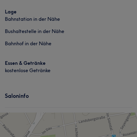
Portfolio
Besuch und stehe gerne für eine Beratung zur Verfügung
Lage
Bahnstation in der Nähe
Services
Bushaltestelle in der Nähe
Friseur
Gesicht
Haarentfernung
Bahnhof in der Nähe
Portfolio
Essen & Getränke
kostenlose Getränke
Saloninfo