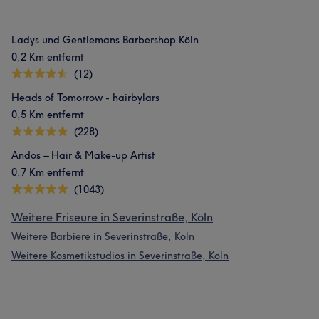
Ladys und Gentlemans Barbershop Köln
0,2 Km entfernt
Was unsere Kunden über Paria sagen
(12)
Heads of Tomorrow - hairbylars
Freundlich
7
Kompetent
5
Sympathisch
5
0,5 Km entfernt
Talentiert
5
(228)
Andos – Hair & Make-up Artist
0,7 Km entfernt
(1043)
Weitere Friseure in Severinstraße, Köln
Weitere Barbiere in Severinstraße, Köln
Weitere Kosmetikstudios in Severinstraße, Köln